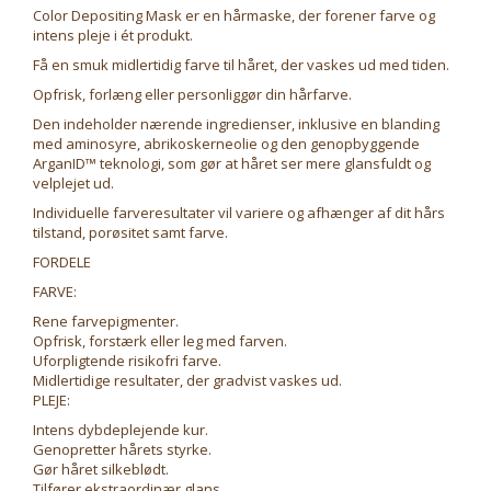
Color Depositing Mask er en hårmaske, der forener farve og
intens pleje i ét produkt.
Få en smuk midlertidig farve til håret, der vaskes ud med tiden.
Opfrisk, forlæng eller personliggør din hårfarve.
Den indeholder nærende ingredienser, inklusive en blanding
med aminosyre, abrikoskerneolie og den genopbyggende
ArganID™ teknologi, som gør at håret ser mere glansfuldt og
velplejet ud.
Individuelle farveresultater vil variere og afhænger af dit hårs
tilstand, porøsitet samt farve.
FORDELE
FARVE:
Rene farvepigmenter.
Opfrisk, forstærk eller leg med farven.
Uforpligtende risikofri farve.
Midlertidige resultater, der gradvist vaskes ud.
PLEJE:
Intens dybdeplejende kur.
Genopretter hårets styrke.
Gør håret silkeblødt.
Tilfører ekstraordinær glans.