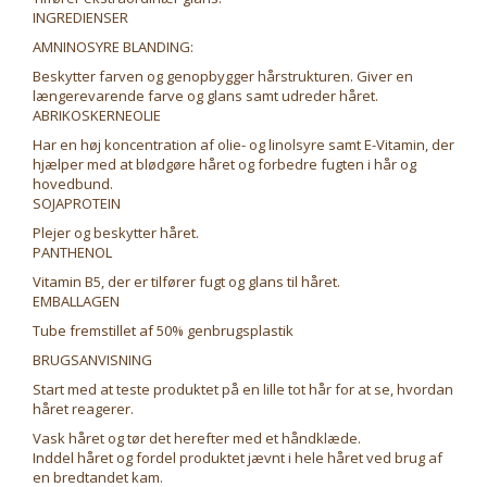
INGREDIENSER
AMNINOSYRE BLANDING:
Beskytter farven og genopbygger hårstrukturen. Giver en
længerevarende farve og glans samt udreder håret.
ABRIKOSKERNEOLIE
Har en høj koncentration af olie- og linolsyre samt E-Vitamin, der
hjælper med at blødgøre håret og forbedre fugten i hår og
hovedbund.
SOJAPROTEIN
Plejer og beskytter håret.
PANTHENOL
Vitamin B5, der er tilfører fugt og glans til håret.
EMBALLAGEN
Tube fremstillet af 50% genbrugsplastik
BRUGSANVISNING
Start med at teste produktet på en lille tot hår for at se, hvordan
håret reagerer.
Vask håret og tør det herefter med et håndklæde.
Inddel håret og fordel produktet jævnt i hele håret ved brug af
en bredtandet kam.