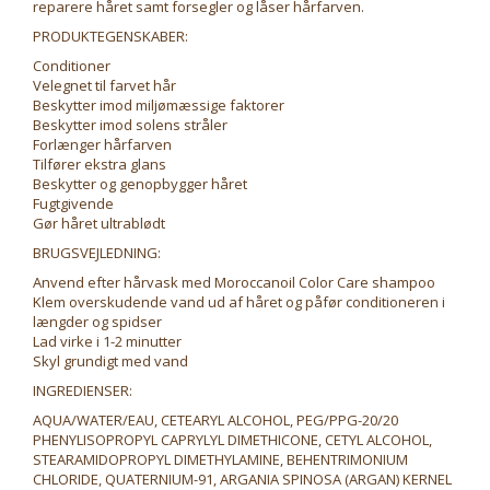
reparere håret samt forsegler og låser hårfarven.
PRODUKTEGENSKABER:
Conditioner
Velegnet til farvet hår
Beskytter imod miljømæssige faktorer
Beskytter imod solens stråler
Forlænger hårfarven
Tilfører ekstra glans
Beskytter og genopbygger håret
Fugtgivende
Gør håret ultrablødt
BRUGSVEJLEDNING:
Anvend efter hårvask med Moroccanoil Color Care shampoo
Klem overskudende vand ud af håret og påfør conditioneren i
længder og spidser
Lad virke i 1-2 minutter
Skyl grundigt med vand
INGREDIENSER:
AQUA/WATER/EAU, CETEARYL ALCOHOL, PEG/PPG-20/20
PHENYLISOPROPYL CAPRYLYL DIMETHICONE, CETYL ALCOHOL,
STEARAMIDOPROPYL DIMETHYLAMINE, BEHENTRIMONIUM
CHLORIDE, QUATERNIUM-91, ARGANIA SPINOSA (ARGAN) KERNEL