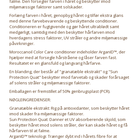
falme. Den forsegler farven i håret og beskytter imod
miljømæssige faktorer samt solskader.
Forlæng farven i håret, genopbyg håret og tilfør ekstra glans
med denne farvebevarende og beskyttende conditioner.
Conditioneren er fugtgivende og gør håret ultrablødt samt
medgørligt, samtidig med den beskytter hårfarven imod
hverdagens stress faktorer, UV stråler og andre miljømæssige
påvirkninger.
Moroccanoil Color Care conditioner indeholder ArganID™, der
hjælper med at forsegle hårstråene og låser farven fast.
Resultatet er en glansfuld og langvarig hårfarve.
En blanding, der består af "granatæble ekstrakt" og "Sun
Protection Quat" beskytter imod farvetab og skader forårsaget
af solens stråler og miljømæssige faktorer.
Emballagen er fremstillet af 50% genbrugsplast (PCR).
NØGLEINGREDIENSER:
Granatæble ekstrakt: Rig på antioxidanter, som beskytter håret
imod skader fra miljømæssige faktorer.
Sun Protection Quat: Danner et UV absorberende skjold, som
beskytter håret imod solens stråler, der kan skade håret og få
hårfarven til at falme.
ArganID™ teknologi: Trænger dybt ind i hårets fibre for at