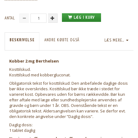
LÆG I KURV
ANTAL
BESKRIVELSE
ANDRE KØBTE OGSÅ
LÆS MERE...
Kobber 2 mg Berthelsen
Kosttilskud.
Kosttilskud med kobbergluconat.
Obligatorisk tekst for kosttilskud: Den anbefalede daglige dosis
bør ikke overskrides. Kosttilskud bør ikke træde i stedet for
varieret kost. Opbevares uden for børns rækkevidde. Bør kun
efter aftale med læge eller sundhedsplejerske anvendes af
gravide og børn under 1 år. OBS. Ovenstående tekst er en
obligatorisk tekst. Aldersangivelsen kan variere. Se derfor evt.
den konkrete angivelse under ”Daglig dosis”.
Daglig dosis:
1 tablet daglig