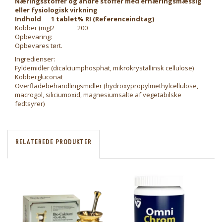
Næringsstoffer og andre stoffer med ernæringsmæssig
eller fysiologisk virkning
Indhold
1 tablet
% RI (Referenceindtag)
Kobber (mg)
2
200
Opbevaring:
Opbevares tørt.
Ingredienser:
Fyldemidler (dicalciumphosphat, mikrokrystallinsk cellulose)
Kobbergluconat
Overfladebehandlingsmidler (hydroxypropylmethylcellulose,
macrogol, siliciumoxid, magnesiumsalte af vegetabilske
fedtsyrer)
RELATEREDE PRODUKTER