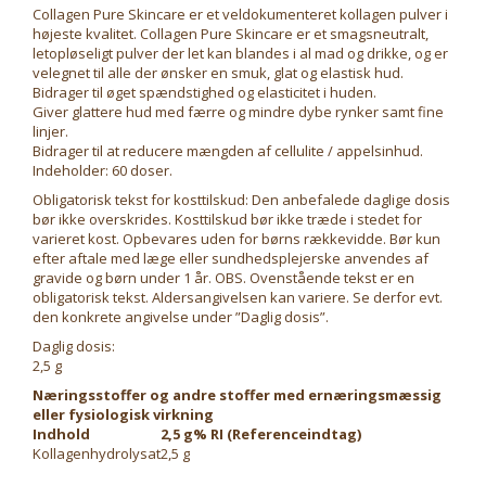
Collagen Pure Skincare er et veldokumenteret kollagen pulver i
højeste kvalitet. Collagen Pure Skincare er et smagsneutralt,
letopløseligt pulver der let kan blandes i al mad og drikke, og er
velegnet til alle der ønsker en smuk, glat og elastisk hud.
Bidrager til øget spændstighed og elasticitet i huden.
Giver glattere hud med færre og mindre dybe rynker samt fine
linjer.
Bidrager til at reducere mængden af cellulite / appelsinhud.
Indeholder: 60 doser.
Obligatorisk tekst for kosttilskud: Den anbefalede daglige dosis
bør ikke overskrides. Kosttilskud bør ikke træde i stedet for
varieret kost. Opbevares uden for børns rækkevidde. Bør kun
efter aftale med læge eller sundhedsplejerske anvendes af
gravide og børn under 1 år. OBS. Ovenstående tekst er en
obligatorisk tekst. Aldersangivelsen kan variere. Se derfor evt.
den konkrete angivelse under ”Daglig dosis”.
Daglig dosis:
2,5 g
Næringsstoffer og andre stoffer med ernæringsmæssig
eller fysiologisk virkning
Indhold
2,5 g
% RI (Referenceindtag)
Kollagenhydrolysat
2,5 g