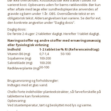
bør ikke overskrides. Kosttilskud bør ikke træde i stedet for
varieret kost. Opbevares uden for børns rækkevidde. Bør kun
efter aftale med læge eller sundhedsplejerske anvendes af
gravide og børn under 1 år. OBS. Ovenstående tekst er en
obligatorisk tekst. Aldersangivelsen kan variere. Se derfor evt.
den konkrete angivelse under ”Daglig dosis”.
Daglig dosis:
De første 2-4 uger: 2 tabletter dagligt. Herefter 1 tablet dagligt.
Næringsstoffer og andre stoffer med ernæringsmæssig
eller fysiologisk virkning
Indhold
1-2 tabletter
% RI (Referenceindtag)
Vitamin B6 (mg)
0,7-1,4
50-100
Sojabønne (mg)
100-200
Salvieblade (mg)
100-200
50-100
Rødkløverplante (mg)
Brugsanvisning og forholdsregler:
Indtages med et glas vand.
Chello Forte indeholder planteekstrakter, så farveforskelle på
tabletterne kan forekomme.
Opbevaring:
Ved stuetemperatur, tørt og beskyttet mod lys og varme.