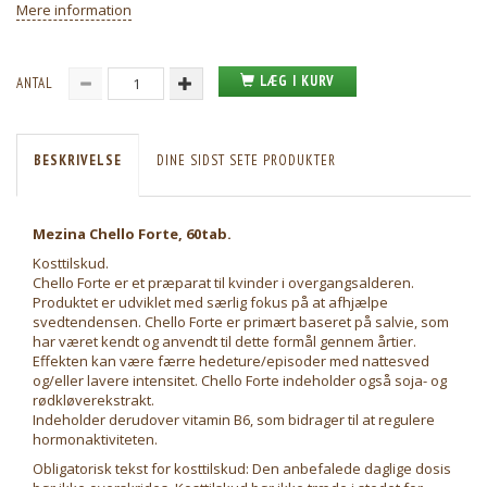
Mere information
LÆG I KURV
ANTAL
BESKRIVELSE
DINE SIDST SETE PRODUKTER
Mezina Chello Forte, 60tab.
Kosttilskud.
Chello Forte er et præparat til kvinder i overgangsalderen.
Produktet er udviklet med særlig fokus på at afhjælpe
svedtendensen. Chello Forte er primært baseret på salvie, som
har været kendt og anvendt til dette formål gennem årtier.
Effekten kan være færre hedeture/episoder med nattesved
og/eller lavere intensitet. Chello Forte indeholder også soja- og
rødkløverekstrakt.
Indeholder derudover vitamin B6, som bidrager til at regulere
hormonaktiviteten.
Obligatorisk tekst for kosttilskud: Den anbefalede daglige dosis