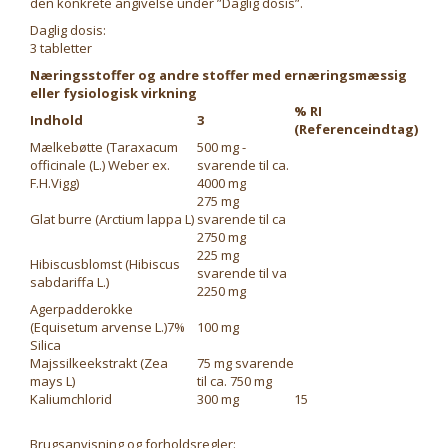
den konkrete angivelse under ”Daglig dosis”.
Daglig dosis:
3 tabletter
Næringsstoffer og andre stoffer med ernæringsmæssig
eller fysiologisk virkning
% RI
Indhold
3
(Referenceindtag)
Mælkebøtte (Taraxacum
500 mg -
officinale (L.) Weber ex.
svarende til ca.
F.H.Vigg)
4000 mg
275 mg
Glat burre (Arctium lappa L)
svarende til ca
2750 mg
225 mg
Hibiscusblomst (Hibiscus
svarende til va
sabdariffa L.)
2250 mg
Agerpadderokke
(Equisetum arvense L.)7%
100 mg
Silica
Majssilkeekstrakt (Zea
75 mg svarende
mays L)
til ca. 750 mg
Kaliumchlorid
300 mg
15
Brugsanvisning og forholdsregler: