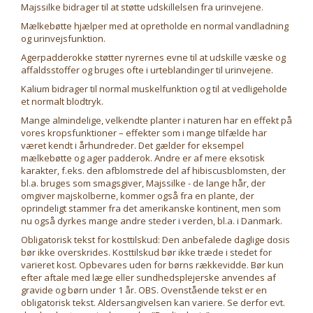
Majssilke bidrager til at støtte udskillelsen fra urinvejene.
Mælkebøtte hjælper med at opretholde en normal vandladning
og urinvejsfunktion.
Agerpadderokke støtter nyrernes evne til at udskille væske og
affaldsstoffer og bruges ofte i urteblandinger til urinvejene.
Kalium bidrager til normal muskelfunktion og til at vedligeholde
et normalt blodtryk.
Mange almindelige, velkendte planter i naturen har en effekt på
vores kropsfunktioner – effekter som i mange tilfælde har
været kendt i århundreder. Det gælder for eksempel
mælkebøtte og ager padderok. Andre er af mere eksotisk
karakter, f.eks. den afblomstrede del af hibiscusblomsten, der
bl.a. bruges som smagsgiver, Majssilke - de lange hår, der
omgiver majskolberne, kommer også fra en plante, der
oprindeligt stammer fra det amerikanske kontinent, men som
nu også dyrkes mange andre steder i verden, bl.a. i Danmark.
Obligatorisk tekst for kosttilskud: Den anbefalede daglige dosis
bør ikke overskrides. Kosttilskud bør ikke træde i stedet for
varieret kost. Opbevares uden for børns rækkevidde. Bør kun
efter aftale med læge eller sundhedsplejerske anvendes af
gravide og børn under 1 år. OBS. Ovenstående tekst er en
obligatorisk tekst. Aldersangivelsen kan variere. Se derfor evt.