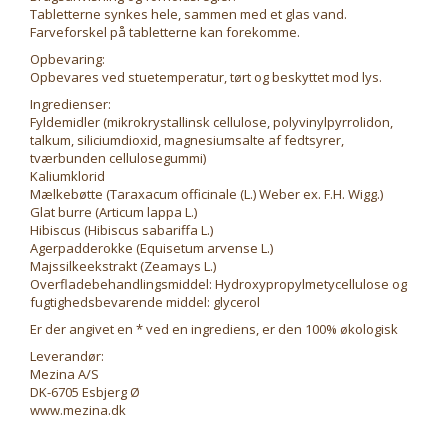
Tabletterne synkes hele, sammen med et glas vand.
Farveforskel på tabletterne kan forekomme.
Opbevaring:
Opbevares ved stuetemperatur, tørt og beskyttet mod lys.
Ingredienser:
Fyldemidler (mikrokrystallinsk cellulose, polyvinylpyrrolidon,
talkum, siliciumdioxid, magnesiumsalte af fedtsyrer,
tværbunden cellulosegummi)
Kaliumklorid
Mælkebøtte (Taraxacum officinale (L.) Weber ex. F.H. Wigg.)
Glat burre (Articum lappa L.)
Hibiscus (Hibiscus sabariffa L.)
Agerpadderokke (Equisetum arvense L.)
Majssilkeekstrakt (Zeamays L.)
Overfladebehandlingsmiddel: Hydroxypropylmetycellulose og
fugtighedsbevarende middel: glycerol
Er der angivet en * ved en ingrediens, er den 100% økologisk
Leverandør:
Mezina A/S
DK-6705 Esbjerg Ø
www.mezina.dk