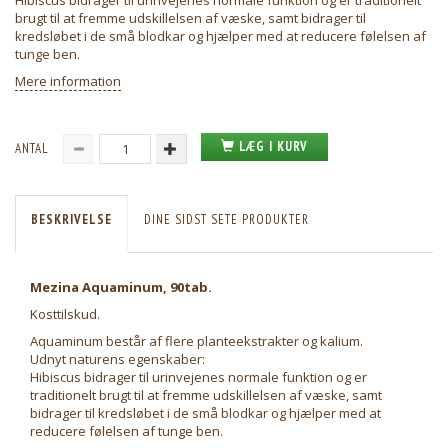
Hibiscus bidrager til urinvejenes normale funktion og er traditionelt
brugt til at fremme udskillelsen af væske, samt bidrager til
kredsløbet i de små blodkar og hjælper med at reducere følelsen af
tunge ben.
Mere information
LÆG I KURV
ANTAL
BESKRIVELSE
DINE SIDST SETE PRODUKTER
Mezina Aquaminum, 90tab.
Kosttilskud.
Aquaminum består af flere planteekstrakter og kalium.
Udnyt naturens egenskaber:
Hibiscus bidrager til urinvejenes normale funktion og er
traditionelt brugt til at fremme udskillelsen af væske, samt
bidrager til kredsløbet i de små blodkar og hjælper med at
reducere følelsen af tunge ben.