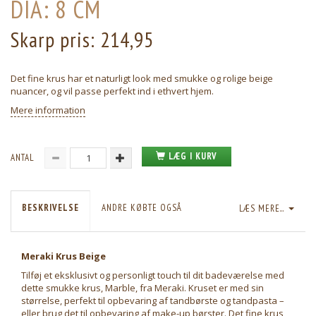
DIA: 8 CM
Skarp pris:
214,95
Det fine krus har et naturligt look med smukke og rolige beige
nuancer, og vil passe perfekt ind i ethvert hjem.
Mere information
LÆG I KURV
ANTAL
BESKRIVELSE
ANDRE KØBTE OGSÅ
LÆS MERE...
Meraki Krus Beige
Tilføj et eksklusivt og personligt touch til dit badeværelse med
dette smukke krus, Marble, fra Meraki. Kruset er med sin
størrelse, perfekt til opbevaring af tandbørste og tandpasta –
eller brug det til opbevaring af make-up børster. Det fine krus