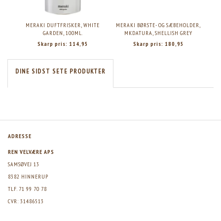
MERAKI DUFTFRISKER, WHITE
MERAKI BØRSTE- OG SÆBEHOLDER,
MER
GARDEN, 100ML.
MKDATURA, SHELLISH GREY
SC
Skarp pris:
114,95
Skarp pris:
180,95
DINE SIDST SETE PRODUKTER
ADRESSE
REN VELVÆRE APS
SAMSØVEJ 13
8382 HINNERUP
TLF. 71 99 70 78
CVR: 31486513