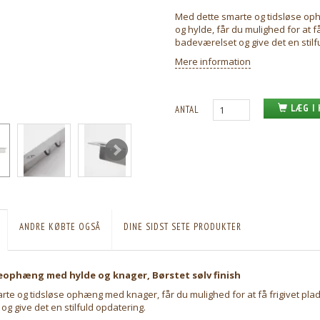
Med dette smarte og tidsløse o
og hylde, får du mulighed for at få
badeværelset og give det en stilf
Mere information
LÆG I
ANTAL
ANDRE KØBTE OGSÅ
DINE SIDST SETE PRODUKTER
eophæng med hylde og knager, Børstet sølv finish
te og tidsløse ophæng med knager, får du mulighed for at få frigivet plad
g give det en stilfuld opdatering.