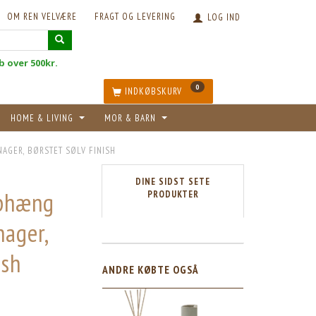
OM REN VELVÆRE
FRAGT OG LEVERING
LOG IND
øb over 500kr.
0
INDKØBSKURV
HOME & LIVING
MOR & BARN
GER, BØRSTET SØLV FINISH
DINE SIDST SETE
ophæng
PRODUKTER
nager,
ish
ANDRE KØBTE OGSÅ
5