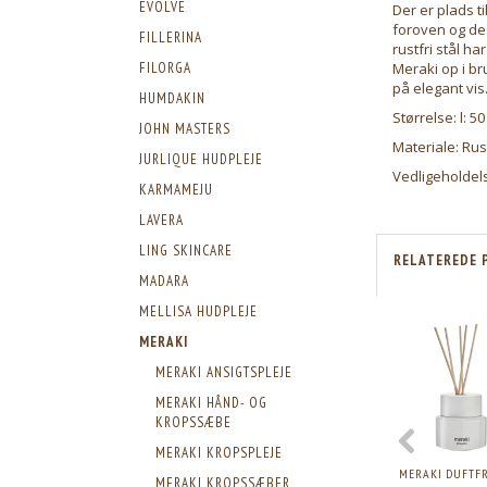
EVOLVE
Der er plads t
foroven og de
FILLERINA
rustfri stål h
Meraki op i b
FILORGA
på elegant vis
HUMDAKIN
Størrelse: l: 50
JOHN MASTERS
Materiale: Rust
JURLIQUE HUDPLEJE
Vedligeholdels
KARMAMEJU
LAVERA
LING SKINCARE
RELATEREDE 
MADARA
MELLISA HUDPLEJE
MERAKI
MERAKI ANSIGTSPLEJE
MERAKI HÅND- OG
KROPSSÆBE
MERAKI KROPSPLEJE
MERAKI DUFTFR
MERAKI KROPSSÆBER