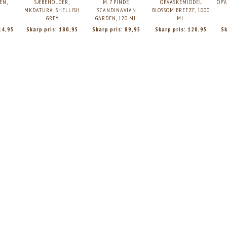
EN,
SÆBEHOLDER,
M. 7 PINDE,
OPVASKEMIDDEL
OPV
MKDATURA, SHELLISH
SCANDINAVIAN
BLOSSOM BREEZE, 1000
GREY
GARDEN, 120 ML.
ML.
14,95
Skarp pris:
180,95
Skarp pris:
89,95
Skarp pris:
120,95
Sk