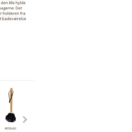
den lille hylde
nagerne. Det
er holderen fra
dit badeværelse
MERAKI
MERAKI ROOMSPRAY,
MERAKI DUFTFRISKER
MERAKI