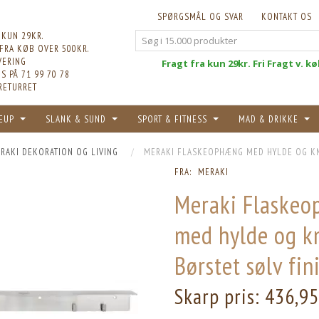
SPØRGSMÅL OG SVAR
KONTAKT OS
 KUN 29KR.
 FRA KØB OVER 500KR.
VERING
Fri
Fragt fra kun 29kr. Fri Fragt v. k
S PÅ 71 99 70 78
RETURRET
EUP
SLANK & SUND
SPORT & FITNESS
MAD & DRIKKE
RAKI DEKORATION OG LIVING
MERAKI FLASKEOPHÆNG MED HYLDE OG KNA
FRA:
MERAKI
Meraki Flaske
med hylde og k
Børstet sølv fin
Skarp pris:
436,9