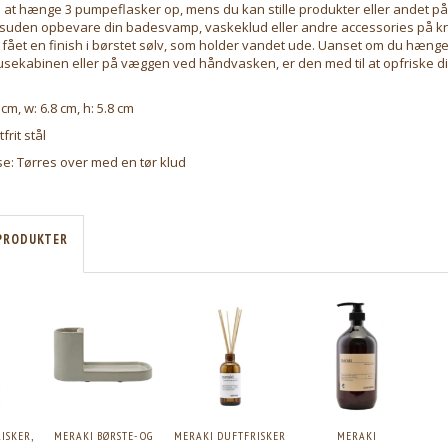
il at hænge 3 pumpeflasker op, mens du kan stille produkter eller andet på 
suden opbevare din badesvamp, vaskeklud eller andre accessories på k
ar fået en finish i børstet sølv, som holder vandet ude. Uanset om du hæng
rusekabinen eller på væggen ved håndvasken, er den med til at opfriske 
.
 cm, w: 6.8 cm, h: 5.8 cm
frit stål
e: Tørres over med en tør klud
PRODUKTER
ISKER,
MERAKI BØRSTE- OG
MERAKI DUFTFRISKER
MERAKI