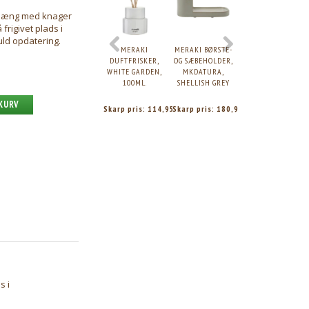
phæng med knager
 frigivet plads i
uld opdatering.
MERAKI
MERAKI BØRSTE-
MERAKI
DUFTFRISKER,
OG SÆBEHOLDER,
DUFTFRISKER M.
WHITE GARDEN,
MKDATURA,
7 PINDE,
100ML.
SHELLISH GREY
SCANDINAVIAN
GARDEN, 120 ML.
 KURV
Skarp pris:
114,95
Skarp pris:
180,95
Skarp pris:
89,95
s i