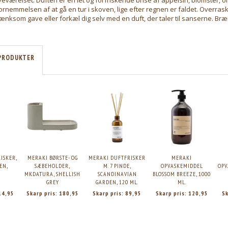
ornemmelsen af at gå en tur i skoven, lige efter regnen er faldet. Overras
nksom gave eller forkæl dig selv med en duft, der taler til sanserne. Bræn
PRODUKTER
ISKER,
MERAKI BØRSTE- OG
MERAKI DUFTFRISKER
MERAKI
EN,
SÆBEHOLDER,
M. 7 PINDE,
OPVASKEMIDDEL
OPV
MKDATURA, SHELLISH
SCANDINAVIAN
BLOSSOM BREEZE, 1000
GREY
GARDEN, 120 ML.
ML.
14,95
Skarp pris:
180,95
Skarp pris:
89,95
Skarp pris:
120,95
Sk