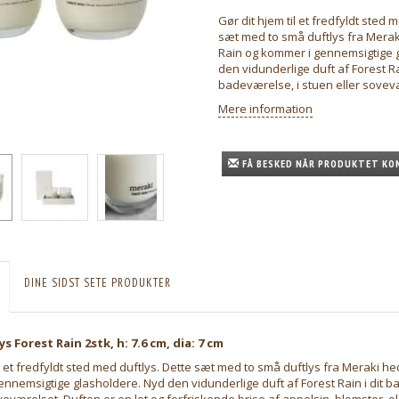
Gør dit hjem til et fredfyldt sted 
sæt med to små duftlys fra Merak
Rain og kommer i gennemsigtige 
den vidunderlige duft af Forest Rai
badeværelse, i stuen eller sovev
Mere information
FÅ BESKED NÅR PRODUKTET KO
DINE SIDST SETE PRODUKTER
s Forest Rain 2stk, h: 7.6 cm, dia: 7 cm
il et fredfyldt sted med duftlys. Dette sæt med to små duftlys fra Meraki h
nnemsigtige glasholdere. Nyd den vidunderlige duft af Forest Rain i dit b
veværelset. Duften er en let og forfriskende brise af appelsin, blomster, 