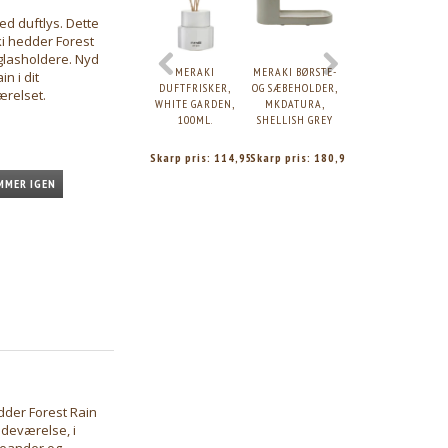
med duftlys. Dette
i hedder Forest
glasholdere. Nyd
MERAKI
MERAKI BØRSTE-
MERAKI
n i dit
DUFTFRISKER,
OG SÆBEHOLDER,
DUFTFRISKER M.
ærelset.
WHITE GARDEN,
MKDATURA,
7 PINDE,
100ML.
SHELLISH GREY
SCANDINAVIAN
GARDEN, 120 ML.
Skarp pris:
114,95
Skarp pris:
180,95
Skarp pris:
89,95
MMER IGEN
edder Forest Rain
adeværelse, i
oleander og