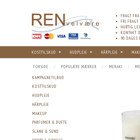
FRAGT FRA
FRI FRAGT
HURTIG LE
KONTAKT O
90 DAGES 
KOSTTILSKUD
HUDPLEJE
HÅRPLEJE
MAK
FORSIDE
POPULÆRE MÆRKER
MERAKI
ME
KAMPAGNETILBUD
KOSTTILSKUD
HUDPLEJE
HÅRPLEJE
MAKEUP
PARFUMER & DUFTE
SLANK & SUND