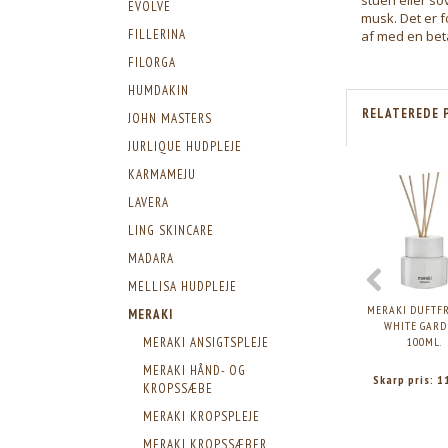
EVOLVE
musk. Det er f
FILLERINA
af med en betæ
FILORGA
HUMDAKIN
RELATEREDE 
JOHN MASTERS
JURLIQUE HUDPLEJE
KARMAMEJU
LAVERA
LING SKINCARE
MADARA
MELLISA HUDPLEJE
MERAKI DUFTFR
MERAKI
WHITE GARD
100ML.
MERAKI ANSIGTSPLEJE
MERAKI HÅND- OG
Skarp pris:
1
KROPSSÆBE
MERAKI KROPSPLEJE
MERAKI KROPSSÆBER