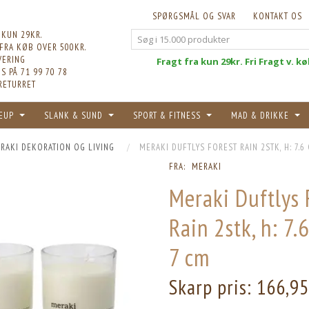
SPØRGSMÅL OG SVAR
KONTAKT OS
 KUN 29KR.
 FRA KØB OVER 500KR.
VERING
Fri
Fragt fra kun 29kr. Fri Fragt v. k
S PÅ 71 99 70 78
RETURRET
EUP
SLANK & SUND
SPORT & FITNESS
MAD & DRIKKE
RAKI DEKORATION OG LIVING
MERAKI DUFTLYS FOREST RAIN 2STK, H: 7.6 
FRA:
MERAKI
Meraki Duftlys 
Rain 2stk, h: 7.6
7 cm
Skarp pris:
166,9