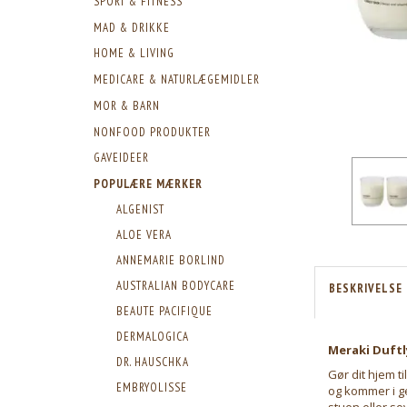
SPORT & FITNESS
MAD & DRIKKE
HOME & LIVING
MEDICARE & NATURLÆGEMIDLER
MOR & BARN
NONFOOD PRODUKTER
GAVEIDEER
POPULÆRE MÆRKER
ALGENIST
ALOE VERA
ANNEMARIE BORLIND
AUSTRALIAN BODYCARE
BESKRIVELSE
BEAUTE PACIFIQUE
DERMALOGICA
Meraki Duftly
DR. HAUSCHKA
Gør dit hjem t
EMBRYOLISSE
og kommer i ge
stuen eller so