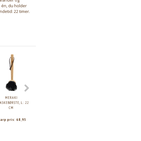
k én, du holder
detid: 22 timer.
MERAKI
MERAKI ROOMSPRAY,
MERAKI DUFTFRISKER
MERAKI
ASKEBØRSTE, L.: 22
WHITE GARDEN,
M. 7 PINDE,
OPVASKEMIDD
CM
100ML.
SANDCASTLES &
FOREST GARDE
SUNSETS, 120 ML.
1000ML.
arp pris:
68,95
Skarp pris:
113,95
Skarp pris:
90,95
Skarp pris:
12