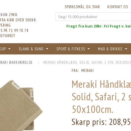
SPØRGSMÅL OG SVAR
KONTAKT OS
 KUN 29KR.
 FRA KØB OVER 500KR.
VERING
Fri
Fragt fra kun 29kr. Fri Fragt v. k
S PÅ 71 99 70 78
RETURRET
EUP
SLANK & SUND
SPORT & FITNESS
MAD & DRIKKE
RAKI BADEVÆRELSE
MERAKI HÅNDKLÆDE, SOLID, SAFARI, 2 STK, 50X100C
FRA:
MERAKI
Meraki Håndklæ
Solid, Safari, 2 
50x100cm.
Skarp pris:
208,9