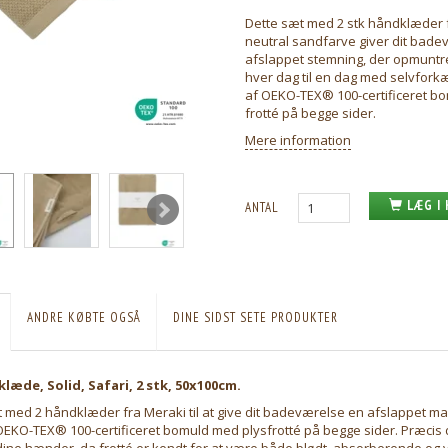
Dette sæt med 2 stk håndklæder 
neutral sandfarve giver dit bade
afslappet stemning, der opmuntrer
hver dag til en dag med selvforkæl
af OEKO-TEX® 100-certificeret b
frotté på begge sider.
Mere information
LÆG I
ANTAL
ANDRE KØBTE OGSÅ
DINE SIDST SETE PRODUKTER
læde, Solid, Safari
, 2 stk, 50x100cm.
t med 2 håndklæder fra Meraki til at give dit badeværelse en afslappet m
 OEKO-TEX® 100-certificeret bomuld med plysfrotté på begge sider. Præcis 
re dine hænder, da frotté er kendt for at være både blødt, absorberende og 