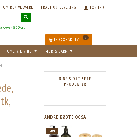
OM REN VELVÆRE
FRAGT OG LEVERING
LOG IND
øb over 500kr.
0
INDKØBSKURV
HOME & LIVING
MOR & BARN
M.
DINE SIDST SETE
de,
PRODUKTER
stk,
ANDRE KØBTE OGSÅ
5
-30%