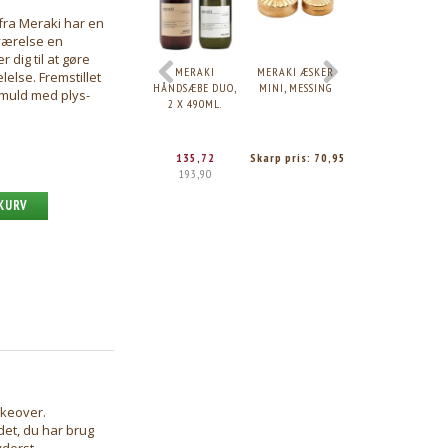
fra Meraki har en
værelse en
 dig til at gøre
MERAKI
MERAKI ÆSKER
MERAKI KNAGE,
else. Fremstillet
HÅNDSÆBE DUO,
MINI, MESSING
THAPSUS 3 STK,
omuld med plys-
2 X 490ML.
BØRSTET MESSING
135,72
Skarp pris:
70,95
Skarp pris:
117,9
193,90
 KURV
akeover.
det, du har brug
yderst