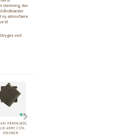
t stemning, der
agshåndklæder
lt ny atmosfære
e til
 Stryges ved
RAKI HÅNDKLÆDE,
MERAKI BATH MITT
MERAKI SKÅL, SØLV
MERAKI ÆSKE M
LID, ARMY, 2 STK,
ROSEMARY, 140G.
FINISH, H: 6.5 CM, DIA:
MESSING
50X100CM.
11.5 CM.