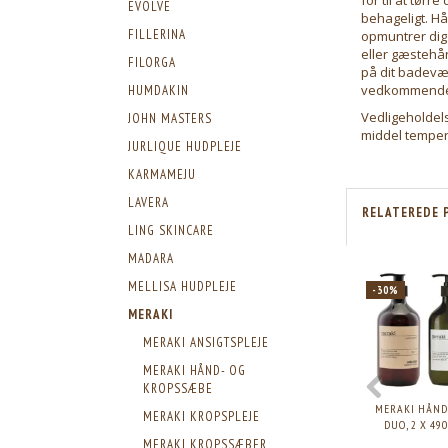
EVOLVE
behageligt. H
FILLERINA
opmuntrer dig
eller gæstehå
FILORGA
på dit badevær
vedkommende d
HUMDAKIN
Vedligeholdel
JOHN MASTERS
middel temper
JURLIQUE HUDPLEJE
KARMAMEJU
LAVERA
RELATEREDE 
LING SKINCARE
MADARA
MELLISA HUDPLEJE
-30%
MERAKI
MERAKI ANSIGTSPLEJE
MERAKI HÅND- OG
KROPSSÆBE
MERAKI HÅND
MERAKI KROPSPLEJE
DUO, 2 X 49
MERAKI KROPSSÆBER