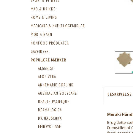
SPORT & FITNESS
MAD & DRIKKE
HOME & LIVING
MEDICARE & NATURLÆGEMIDLER
MOR & BARN
NONFOOD PRODUKTER
GAVEIDEER
POPULÆRE MÆRKER
ALGENIST
ALOE VERA
ANNEMARIE BORLIND
AUSTRALIAN BODYCARE
BESKRIVELSE
BEAUTE PACIFIQUE
DERMALOGICA
Meraki Håndk
DR. HAUSCHKA
Brug dette sæ
EMBRYOLISSE
Fremstillet af
for til at tør