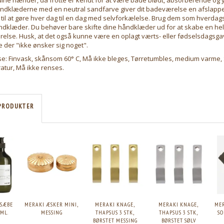
åndklæderne med en neutral sandfarve giver dit badeværelse en afslappe
 til at gøre hver dag til en dag med selvforkælelse. Brug dem som hverd
ndklæder. Du behøver bare skifte dine håndklæder ud for at skabe en he
else. Husk, at det også kunne være en oplagt værts- eller fødselsdagsgav
er "ikke ønsker sig noget".
se: Finvask, skånsom 60° C, Må ikke bleges, Tørretumbles, medium varme,
atur, Må ikke renses.
PRODUKTER
SÆBE
MERAKI ÆSKER MINI,
MERAKI KNAGE,
MERAKI KNAGE,
ME
0ML.
MESSING
THAPSUS 3 STK,
THAPSUS 3 STK,
SO
BØRSTET MESSING
BØRSTET SØLV