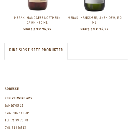
MERAKI HÅNDSÆBE NORTHERN
MERAKI HÅNDSÆBE, LINEN DEW, 490
ME
DAWN, 490 ML.
ML.
Skarp pris:
96,95
Skarp pris:
96,95
DINE SIDST SETE PRODUKTER
ADRESSE
REN VELVÆRE APS
SAMSØVEJ 13
8382 HINNERUP
TLF. 71 99 70 78
CVR: 31486513