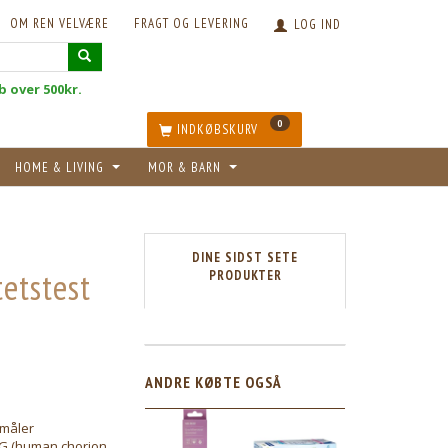
OM REN VELVÆRE
FRAGT OG LEVERING
LOG IND
øb over 500kr.
0
INDKØBSKURV
HOME & LIVING
MOR & BARN
DINE SIDST SETE
etstest
PRODUKTER
ANDRE KØBTE OGSÅ
 måler
CG (human chorion