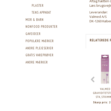
Aftag hætten o
Læs brugsvejl
PLASTER
Leverandør:
TENS APPARAT
Valmed A/S
MOR & BARN
DK-1260 Købe
NONFOOD PRODUKTER
GAVEIDEER
RELATEREDE 
POPULÆRE MÆRKER
ANDRE PLEJESERIER
GRATIS VAREPRØVER
ANDRE MÆRKER
VALMED
GRAVIDITETST
STK, STRIM
Skarp pris:
2