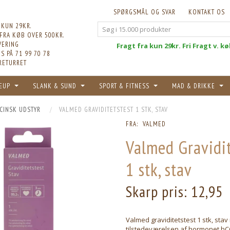
SPØRGSMÅL OG SVAR
KONTAKT OS
 KUN 29KR.
 FRA KØB OVER 500KR.
VERING
Fri
Fragt fra kun 29kr. Fri Fragt v. k
S PÅ 71 99 70 78
RETURRET
EUP
SLANK & SUND
SPORT & FITNESS
MAD & DRIKKE
CINSK UDSTYR
VALMED GRAVIDITETSTEST 1 STK, STAV
FRA:
VALMED
Valmed Gravidit
1 stk, stav
Skarp pris:
12,95
Valmed graviditetstest 1 stk, stav
tilstedeværelsen af hormonet h