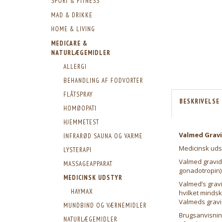
SPORT & FITNESS
MAD & DRIKKE
HOME & LIVING
MEDICARE &
NATURLÆGEMIDLER
ALLERGI
BEHANDLING AF FODVORTER
FLÅTSPRAY
BESKRIVELSE
HOMØOPATI
HJEMMETEST
Valmed Gravi
INFRARØD SAUNA OG VARME
Medicinsk uds
LYSTERAPI
Valmed gravid
MASSAGEAPPARAT
gonadotropin) 
MEDICINSK UDSTYR
Valmed’s gravi
HAYMAX
hvilket minds
Valmeds gravi
MUNDBIND OG VÆRNEMIDLER
Brugsanvisnin
NATURLÆGEMIDLER