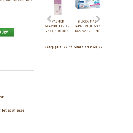
VALMED
SILICEA MAG-
VALMED
GRAVIDITETSTEST
TARM ONTHEGO 6
GRAVIDITETSTEST
5 STK, STRIMMEL
DOS.POSER, 90ML
2 STK, STAV
 KURV
Skarp pris:
22,95
Skarp pris:
60,95
Skarp pris:
16,95
ion
 let at aflæse