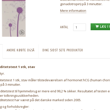
gonadotropin) på 3 minutter.
Mere information
LÆG I
ANTAL
ANDRE KØBTE OGSÅ
DINE SIDST SETE PRODUKTER
ditetstest 1 stk, stav
tyr.
itetstest 1 stk, stav måler tilstedeværelsen af hormonet hCG (human chor
på 3 minutter.
ditetstest til hjemmebrug er mere end 99,2 % sikker. Resultatet af testen er
ker tolkningsusikkerheden.
ditetstest har været på det danske marked siden 2005.
g og forholdsregler: