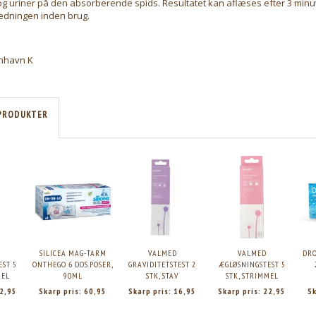
g uriner på den absorberende spids. Resultatet kan aflæses efter 3 minut
edningen inden brug.
nhavn K
PRODUKTER
SILICEA MAG-TARM
VALMED
VALMED
DRO
EST 5
ONTHEGO 6 DOS.POSER,
GRAVIDITETSTEST 2
ÆGLØSNINGSTEST 5
MEL
90ML
STK, STAV
STK, STRIMMEL
2,95
Skarp pris:
60,95
Skarp pris:
16,95
Skarp pris:
22,95
Sk