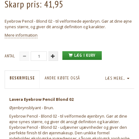
Skarp pris:
41,95
Eyebrow Pencil - Blond 02 - til velformede øjenbryn. Gør at dine øjne
synes større, og giver dit ansigt definition og karakter.
Mere information
LÆG I KURV
ANTAL
BESKRIVELSE
ANDRE KØBTE OGSÅ
LÆS MERE...
Lavera Eyebrow Pencil Blond 02
Øjenbrynsblyant - Brun.
Eyebrow Pencil - Blond 02 - til velformede øjenbryn. Gør at dine
øjne synes større, og giver dit ansigt definition og karakter.
Eyebrow Pencil - Blond 02 - udjævner ujævnheder og giver den
perfekte finish til din øjenmakeup. Den unikke formel
indeholder økologiske ingredienser, såsom økologisk jojobaolie