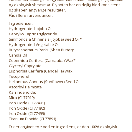
og økologisk sheasmør. Blyanten har en dejlig blød konsistens
og skaber langvarige resultater.
Fås i flere farvenuancer.
Ingredienser:
Hydrogenated Jojoba Oil
Caprylic/Capric Triglyceride
Simmondsia Chinensis (Jojoba) Seed Oil*
Hydrogenated Vegetable Oil
Butyrospermum Parkii (Shea Butter)*
Canola Oil
Copernicia Cerifera (Carnauba) Wax*
Glyceryl Caprylate
Euphorbia Cerifera (Candelilla) Wax
Tocopherol
Helianthus Annuus (Sunflower) Seed Oil
Ascorbyl Palmitate
Kan indeholde:
Mica (CI 77019)
Iron Oxide (CI 77491)
Iron Oxide (CI 77492)
Iron Oxide (CI 77499)
Titanium Dioxide (CI 77891)
Er der angivet en * ved en ingrediens, er den 100% økologisk