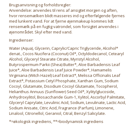
Brugsanvisning og forholdsregler:
Anvendelse: anvendes til rens af ansigtet morgen og aften,
hvor rensemælken blidt masseres ind og efterfølgende fjernes
med lunkent vand. For at fjerne øjenmakeup kommes lidt
rensemælk på en fugtig vatrondel, som forsigtet anvendes i
øjenområdet. Skyl efter med vand.
Ingredienser:
Water (Aqua), Glycerin, Caprylic/Capric Triglyceride, Alcohol*
denat., Cocos Nucifera (Coconut) Oil*, Octyldodecanol, Cetearyl
Alcohol, Glyceryl Stearate Citrate, Myristyl Alcohol,
Butyrospermum Parkii (Shea) Butter*, Aloe Barbadensis Leaf
Juice*, Aloe Barbadensis Leaf Juice Powder*, Hamamelis
Virginiana (Witch Hazel) Leaf Extract*, Melissa Officinalis Leaf
Extract*, Potassium Cetyl Phosphate, Xanthan Gum, Sodium
Cocoyl, Glutamate, Disodium Cocoyl Glutamate, Tocopherol,
Helianthus Annuus (Sunflower) Seed Oil*, Xylitylglucoside,
Anhydroxylitol, Biosaccharide Gum-1, Xylitol, Ascorbyl Palmitate,
Glyceryl Caprylate, Levulinic Acid, Sodium, Levulinate, Lactic Acid,
Sodium Anisate, Citric Acid, Fragrance (Parfum), Limonene,
Linalool, Citronellol, Geraniol, Citral, Benzyl Salicylate.
*=økologisk ingrediens, **=biodynamisk ingrediens