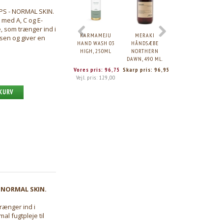
-25%
S - NORMAL SKIN.
 med A, C og E-
e, som trænger ind i
KØB 3+ OG FÅ 4%
KARMAMEJU
MERAKI
KARMAMEJU
sen og giver en
HAND WASH 03
HÅNDSÆBE
BODY OIL, WILD,
HIGH, 250ML
NORTHERN
200ML.
DAWN, 490 ML.
Vores pris:
96,75
Skarp pris:
96,95
Vores pris:
336,7
Vejl. pris:
129,00
Vejl. pris:
449,00
 KURV
 NORMAL SKIN.
trænger ind i
al fugtpleje til