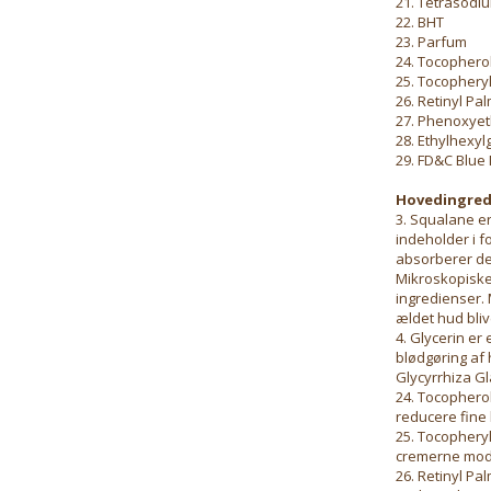
21. Tetrasodi
22. BHT
23. Parfum
24. Tocophero
25. Tocopheryl
26. Retinyl Pal
27. Phenoxye
28. Ethylhexyl
29. FD&C Blue N
Hovedingred
3. Squalane er
indeholder i 
absorberer de
Mikroskopiske
ingredienser. 
ældet hud bliv
4. Glycerin e
blødgøring af 
Glycyrrhiza Gl
24. Tocopherol 
reducere fine l
25. Tocopheryl
cremerne mod f
26. Retinyl Pal