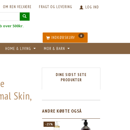
OM REN VELVÆRE
FRAGT OG LEVERING
LOG IND
øb over 500kr.
0
INDKØBSKURV
HOME & LIVING
MOR & BARN
DINE SIDST SETE
ue
PRODUKTER
al Skin,
ANDRE KØBTE OGSÅ
3
-25%
POPULÆR