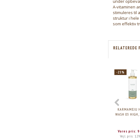
under opbevar
A-vitaminen ar
stimuleres til
struktur i he
som effektiv t
RELATEREDE 
-25%
KARMAMEJU 
WASH 03 HIGH,
Vores pris:
9
Vejl. pris:
129