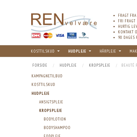
FRAGT FRA
FRI FRAGT
HURTIG LE
KONTAKT O
90 DAGES 
KOSTTILSKUD
HUDPLEJE
HÅRPLEJE
MAK
FORSIDE
HUDPLEJE
KROPSPLEJE
BEAUTÉ 
KAMPAGNETILBUD
KOSTTILSKUD
HUDPLEJE
ANSIGTSPLEJE
KROPSPLEJE
BODYLOTION
BODYSHAMPOO
FODPLEJE