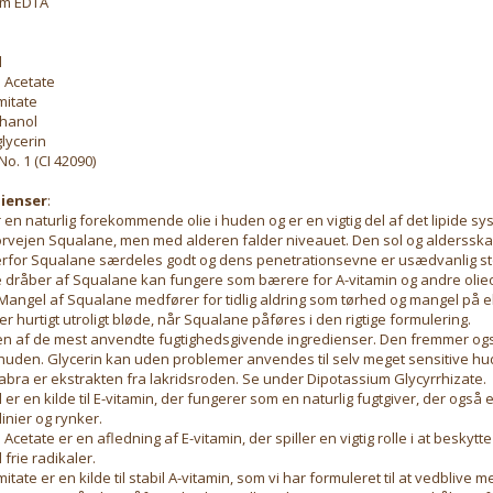
um EDTA
l
 Acetate
mitate
thanol
glycerin
o. 1 (CI 42090)
ienser
:
 en naturlig forekommende olie i huden og er en vigtig del af det lipide s
forvejen Squalane, men med alderen falder niveauet. Den sol og alderss
rfor Squalane særdeles godt og dens penetrationsevne er usædvanlig st
 dråber af Squalane kan fungere som bærere for A-vitamin og andre olieo
Mangel af Squalane medfører for tidlig aldring som tørhed og mangel på ela
er hurtigt utroligt bløde, når Squalane påføres i den rigtige formulering.
r en af de mest anvendte fugtighedsgivende ingredienser. Den fremmer og
huden. Glycerin kan uden problemer anvendes til selv meget sensitive hud
abra er ekstrakten fra lakridsroden. Se under Dipotassium Glycyrrhizate.
er en kilde til E-vitamin, der fungerer som en naturlig fugtgiver, der også er 
inier og rynker.
 Acetate er en afledning af E-vitamin, der spiller en vigtig rolle i at besky
rie radikaler.
mitate er en kilde til stabil A-vitamin, som vi har formuleret til at vedblive m