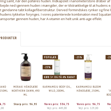
ing samt, når den påføres huden. Indkapslet i nanometerstore dråber a
bejde ned igennem huden i mængder, der er tilstrækkelige til at hudens e
 at gendanne tabt kollagefiberstruktur. Derved formindskes rynker og fine 
le hudens tykkelse forynges. I vores patenterede kombination med Squalan
ransportør gennem huden, har A-vitamin en helt unik anti-age effekt.
PRODUKTER
POPULÆR
-25%
-2
-25%
KØB 3+ OG FÅ 4% RABAT
HAND
MERAKI HÅNDSÆBE
KARMAMEJU BODY OIL,
KARMAMEJU BLOOM
 250ML
NORTHERN DAWN, 490
WILD, 200ML.
HÅNDSÆBE, 250ML.
"
ML.
BOD
6,75
Skarp pris:
96,95
Vores pris:
336,75
Vores pris:
96,75
Vo
,00
Vejl. pris:
449,00
Vejl. pris:
129,00