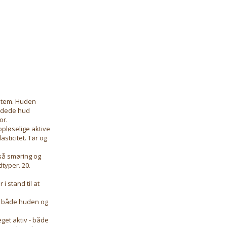
ystem. Huden
kadede hud
or.
pløselige aktive
sticitet. Tør og
så smøring og
typer. 20.
i stand til at
tte både huden og
eget aktiv - både