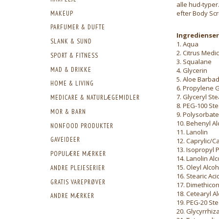
alle hud-typer.
efter Body Scr
MAKEUP
PARFUMER & DUFTE
Ingredienser
SLANK & SUND
1. Aqua
2. Citrus Medi
SPORT & FITNESS
3. Squalane
MAD & DRIKKE
4. Glycerin
5. Aloe Barbad
HOME & LIVING
6. Propylene G
7. Glyceryl St
MEDICARE & NATURLÆGEMIDLER
8. PEG-100 St
MOR & BARN
9. Polysorbate
10. Behenyl Al
NONFOOD PRODUKTER
11. Lanolin
GAVEIDEER
12. Caprylic/Ca
13. Isopropyl 
POPULÆRE MÆRKER
14. Lanolin Al
15. Oleyl Alcoh
ANDRE PLEJESERIER
16. Stearic Aci
GRATIS VAREPRØVER
17. Dimethico
18. Cetearyl A
ANDRE MÆRKER
19. PEG-20 St
20. Glycyrrhiz