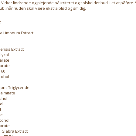
 Virker lindrende og plejende på irriteret og solskoldet hud. Let at påføre. 
ub, når huden skal være ekstra blød og smidig.
:
ca Limonum Extract
ensis Extract
lycol
earate
earate
 60
cohol
pric Triglyceride
Palmitate
cohol
ol
d
ne
lcohol
earate
a Glabra Extract