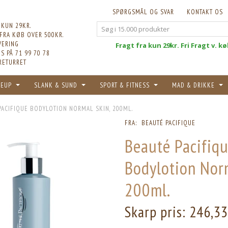
SPØRGSMÅL OG SVAR
KONTAKT OS
 KUN 29KR.
 FRA KØB OVER 500KR.
VERING
Fri
Fragt fra kun 29kr. Fri Fragt v. k
S PÅ 71 99 70 78
RETURRET
EUP
SLANK & SUND
SPORT & FITNESS
MAD & DRIKKE
PACIFIQUE BODYLOTION NORMAL SKIN, 200ML.
FRA:
BEAUTÉ PACIFIQUE
Beauté Pacifiq
Bodylotion Norm
200ml.
Skarp pris:
246,3