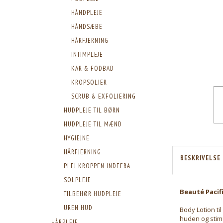
HÅNDPLEJE
HÅNDSÆBE
HÅRFJERNING
INTIMPLEJE
KAR & FODBAD
KROPSOLIER
SCRUB & EXFOLIERING
HUDPLEJE TIL BØRN
HUDPLEJE TIL MÆND
HYGIEJNE
HÅRFJERNING
BESKRIVELSE
PLEJ KROPPEN INDEFRA
SOLPLEJE
Beauté Paci
TILBEHØR HUDPLEJE
UREN HUD
Body Lotion ti
huden og stimu
HÅRPLEJE