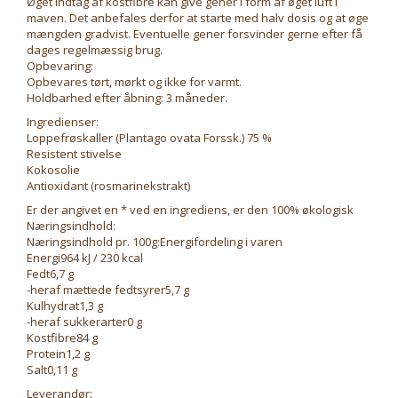
Øget indtag af kostfibre kan give gener i form af øget luft i
maven. Det anbefales derfor at starte med halv dosis og at øge
mængden gradvist. Eventuelle gener forsvinder gerne efter få
dages regelmæssig brug.
Opbevaring:
Opbevares tørt, mørkt og ikke for varmt.
Holdbarhed efter åbning: 3 måneder.
Ingredienser:
Loppefrøskaller (Plantago ovata Forssk.) 75 %
Resistent stivelse
Kokosolie
Antioxidant (rosmarinekstrakt)
Er der angivet en * ved en ingrediens, er den 100% økologisk
Næringsindhold:
Næringsindhold pr. 100g:Energifordeling i varen
Energi964 kJ / 230 kcal
Fedt6,7 g
-heraf mættede fedtsyrer5,7 g
Kulhydrat1,3 g
-heraf sukkerarter0 g
Kostfibre84 g
Protein1,2 g
Salt0,11 g
Leverandør: