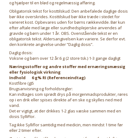
og hjælper til en blød og regelmæssig afføring.
Obligatorisk tekst for kosttilskud: Den anbefalede daglige dosis
bør ikke overskrides. Kosttilskud bør ikke træde i stedet for
varieret kost. Opbevares uden for børns rækkevidde. Bør kun
efter aftale med læge eller sundhedsplejerske anvendes af
gravide og børn under 1 år. OBS. Ovenstående tekst er en
obligatorisk tekst. Aldersangivelsen kan variere. Se derfor evt.
den konkrete angivelse under ”Daglig dosis”.
Daglig dosis:
Voksne og børn over 12 år:6 g (2 store tsk.) 1-3 gange dagligt
Næringsstoffer og andre stoffer med ernæringsmæssig
eller fysiologisk virkning
Indhold
6 g
% RI (Referenceindtag)
Kostfibre (g)
5
Brugsanvisning og forholdsregler:
Kan indtages som sprødt drys på morgenmadsprodukter, røres
op i en drik eller spises direkte af en ske og skylles ned med
vand.
Det er vigtigt, at der drikkes 1-2 glas væske sammen med en
dosis SylliFlor.
Tag ikke Sylliflor samtidig med medicin, men mindst 1 time før
eller 2 timer efter.