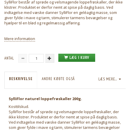
SylliFlor består af sprøde og velsmagende loppefrøskaller, der ikke
klistrer. Produktet er derfor nemt at spise på daglig basis. Ved
indtagelse med væske danner SylliFlor en geléagtig masse, som
giver fylde i mave og tarm, stimulerer tarmens bevægelser og
hjælper til en blød og regelmæssig afføring.
Mere information
LÆG I KURV
ANTAL
BESKRIVELSE
ANDRE KØBTE OGSÅ
LÆS MERE...
SylliFlor naturel loppefrøskaller 200g.
Kosttilskud.
SylliFlor består af sprøde og velsmagende loppefrøskaller, der
ikke klistrer. Produktet er derfor nemt at spise på daglig basis.
Ved indtagelse med væske danner SylliFlor en geléagtig masse,
som giver fylde i mave og tarm, stimulerer tarmens bevægelser