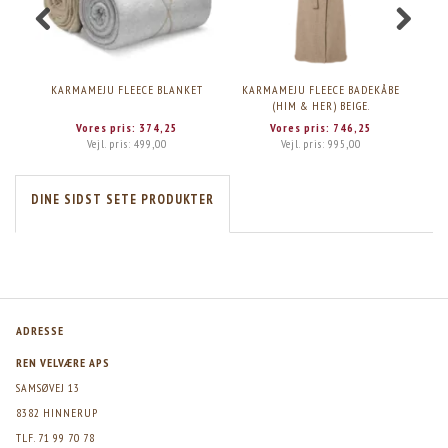
KARMAMEJU FLEECE BLANKET
KARMAMEJU FLEECE BADEKÅBE
KAR
(HIM & HER) BEIGE.
Vores pris:
374,25
Vores pris:
746,25
Vejl. pris:
499,00
Vejl. pris:
995,00
DINE SIDST SETE PRODUKTER
ADRESSE
REN VELVÆRE APS
SAMSØVEJ 13
8382 HINNERUP
TLF. 71 99 70 78