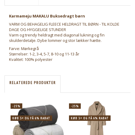
Karmameju MAKALU Buksedragt børn
VARM OG BEHAGELIG FLEECE HELDRAGT TIL BØRN - TIL KOLDE
DAGE OG HYGGELIGE STUNDER
Varm og trendy heldragt med diagonal lukning og fin
skulderdetalje. Dybe lommer og stor lækker hætte.
Farve: Mørkegrå
Størrelser: 1-2, 3-4, 5-7, 8-10 og 11-13 år
Kvalitet: 100% polyester
RELATEREDE PRODUKTER
-25%
-25%
-2
KØB 3+ OG FÅ 6% RABAT
KØB 3+ OG FÅ 6% RABAT
KØB