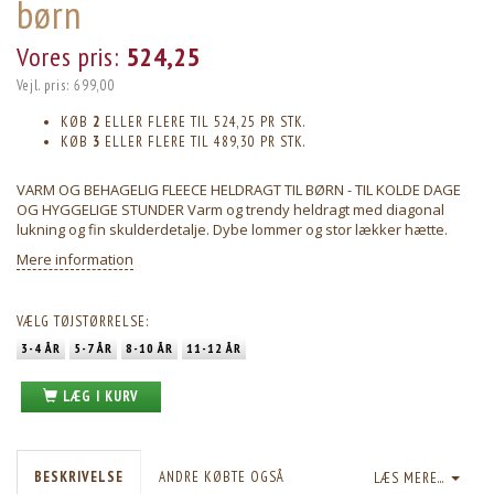
børn
Vores pris:
524,25
Vejl. pris:
699,00
KØB
2
ELLER FLERE TIL
524,25
PR STK.
KØB
3
ELLER FLERE TIL
489,30
PR STK.
VARM OG BEHAGELIG FLEECE HELDRAGT TIL BØRN - TIL KOLDE DAGE
OG HYGGELIGE STUNDER Varm og trendy heldragt med diagonal
lukning og fin skulderdetalje. Dybe lommer og stor lækker hætte.
Mere information
VÆLG
TØJSTØRRELSE:
3-4 ÅR
5-7 ÅR
8-10 ÅR
11-12 ÅR
LÆG I KURV
BESKRIVELSE
ANDRE KØBTE OGSÅ
LÆS MERE...