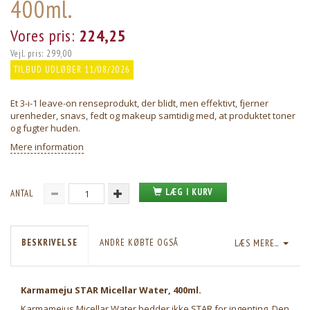
400ml.
Vores pris:
224,25
Vejl. pris:
299,00
TILBUD UDLØBER 11/08/2026
Et 3-i-1 leave-on renseprodukt, der blidt, men effektivt, fjerner
urenheder, snavs, fedt og makeup samtidig med, at produktet toner
og fugter huden.
Mere information
LÆG I KURV
ANTAL
BESKRIVELSE
ANDRE KØBTE OGSÅ
LÆS MERE...
Karmameju STAR Micellar Water, 400ml.
Karmamejus Micellar Water hedder ikke STAR for ingenting. Den