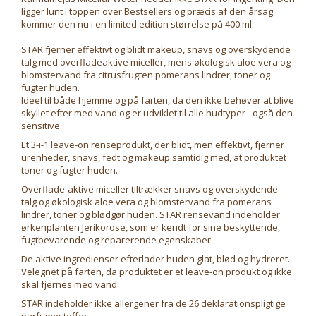
ligger lunt i toppen over Bestsellers og præcis af den årsag
kommer den nu i en limited edition størrelse på 400 ml.
STAR fjerner effektivt og blidt makeup, snavs og overskydende
talg med overfladeaktive miceller, mens økologisk aloe vera og
blomstervand fra citrusfrugten pomerans lindrer, toner og
fugter huden.
Ideel til både hjemme og på farten, da den ikke behøver at blive
skyllet efter med vand og er udviklet til alle hudtyper - også den
sensitive.
Et 3-i-1 leave-on renseprodukt, der blidt, men effektivt, fjerner
urenheder, snavs, fedt og makeup samtidig med, at produktet
toner og fugter huden.
Overflade-aktive miceller tiltrækker snavs og overskydende
talg og økologisk aloe vera og blomstervand fra pomerans
lindrer, toner og blødgør huden. STAR rensevand indeholder
ørkenplanten Jerikorose, som er kendt for sine beskyttende,
fugtbevarende og reparerende egenskaber.
De aktive ingredienser efterlader huden glat, blød og hydreret.
Velegnet på farten, da produktet er et leave-on produkt og ikke
skal fjernes med vand.
STAR indeholder ikke allergener fra de 26 deklarationspligtige