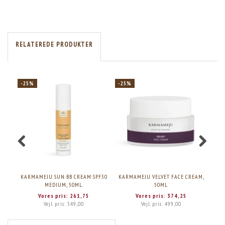
RELATEREDE PRODUKTER
-25%
-25%
-2
KARMAMEJU SUN BB CREAM SPF30
KARMAMEJU VELVET FACE CREAM,
KAR
MEDIUM, 50ML.
50ML.
Vores pris:
261,75
Vores pris:
374,25
Vejl. pris:
349,00
Vejl. pris:
499,00