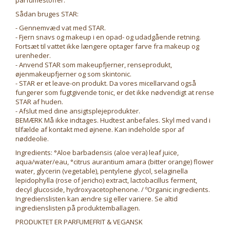
parfumestoffer.
Sådan bruges STAR:
- Gennemvæd vat med STAR.
- Fjern snavs og makeup i en opad- og udadgående retning.
Fortsæt til vattet ikke længere optager farve fra makeup og
urenheder.
- Anvend STAR som makeupfjerner, renseprodukt,
øjenmakeupfjerner og som skintonic.
- STAR er et leave-on produkt. Da vores micellarvand også
fungerer som fugtgivende tonic, er det ikke nødvendigt at rense
STAR af huden.
- Afslut med dine ansigtsplejeprodukter.
BEMÆRK Må ikke indtages. Hudtest anbefales. Skyl med vand i
tilfælde af kontakt med øjnene. Kan indeholde spor af
nøddeolie.
Ingredients: °Aloe barbadensis (aloe vera) leaf juice,
aqua/water/eau, °citrus aurantium amara (bitter orange) flower
water, glycerin (vegetable), pentylene glycol, selaginella
lepidophylla (rose of jericho) extract, lactobacillus ferment,
decyl glucoside, hydroxyacetophenone. / ºOrganic ingredients.
Ingredienslisten kan ændre sig eller variere. Se altid
ingredienslisten på produktemballagen.
PRODUKTET ER PARFUMEFRIT & VEGANSK