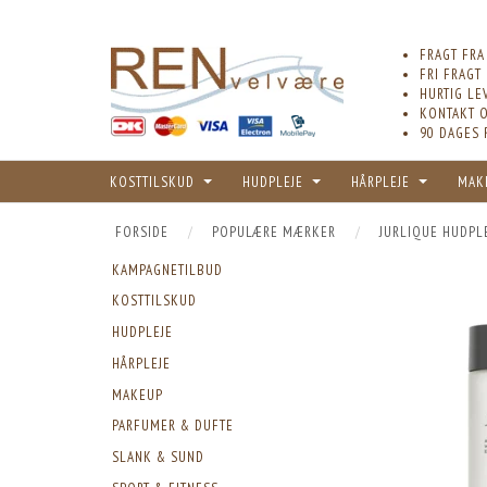
FRAGT FRA
FRI FRAGT
HURTIG LE
KONTAKT O
90 DAGES 
KOSTTILSKUD
HUDPLEJE
HÅRPLEJE
MAK
FORSIDE
POPULÆRE MÆRKER
JURLIQUE HUDPL
KAMPAGNETILBUD
KOSTTILSKUD
HUDPLEJE
HÅRPLEJE
MAKEUP
PARFUMER & DUFTE
SLANK & SUND