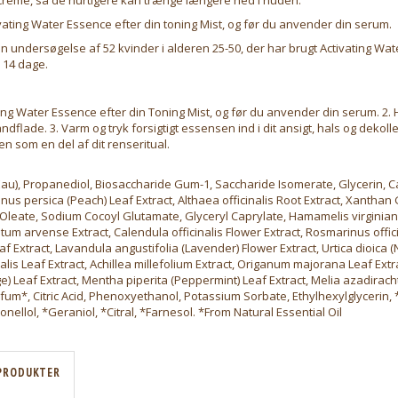
vating Water Essence efter din toning Mist, og før du anvender din serum.
n undersøgelse af 52 kvinder i alderen 25-50, der har brugt Activating Wat
i 14 dage.
ting Water Essence efter din Toning Mist, og før du anvender din serum. 2. 
ndflade. 3. Varm og tryk forsigtigt essensen ind i dit ansigt, hals og dekoll
n som en del af dit renseritual.
au), Propanediol, Biosaccharide Gum-1, Saccharide Isomerate, Glycerin, C
nus persica (Peach) Leaf Extract, Althaea officinalis Root Extract, Xanthan
 Oleate, Sodium Cocoyl Glutamate, Glyceryl Caprylate, Hamamelis virginian
etum arvense Extract, Calendula officinalis Flower Extract, Rosmarinus offic
 Extract, Lavandula angustifolia (Lavender) Flower Extract, Urtica dioica (Ne
alis Leaf Extract, Achillea millefolium Extract, Origanum majorana Leaf Extra
ge) Leaf Extract, Mentha piperita (Peppermint) Leaf Extract, Melia azadiracht
um*, Citric Acid, Phenoxyethanol, Potassium Sorbate, Ethylhexylglycerin,
ronellol, *Geraniol, *Citral, *Farnesol. *From Natural Essential Oil
PRODUKTER