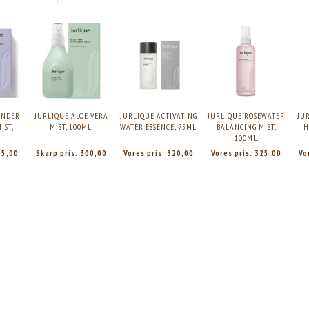
ENDER
JURLIQUE ALOE VERA
JURLIQUE ACTIVATING
JURLIQUE ROSEWATER
JU
IST,
MIST, 100ML.
WATER ESSENCE, 75ML.
BALANCING MIST,
H
100ML.
15,00
Skarp pris:
300,00
Vores pris:
320,00
Vores pris:
325,00
Vo