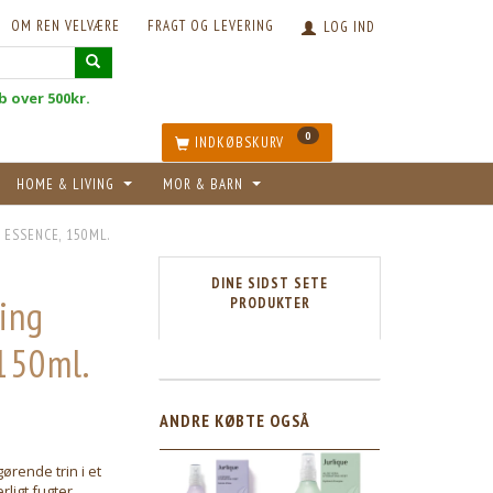
OM REN VELVÆRE
FRAGT OG LEVERING
LOG IND
øb over 500kr.
0
INDKØBSKURV
HOME & LIVING
MOR & BARN
 ESSENCE, 150ML.
DINE SIDST SETE
ting
PRODUKTER
 150ml.
ANDRE KØBTE OGSÅ
ørende trin i et
rligt fugter,