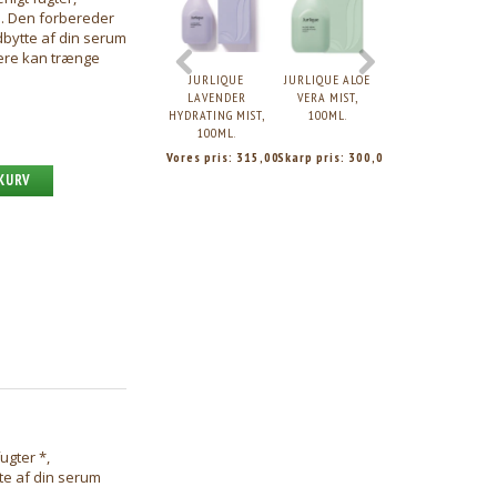
d. Den forbereder
dbytte af din serum
gere kan trænge
JURLIQUE
JURLIQUE ALOE
JURLIQUE
LAVENDER
VERA MIST,
ACTIVATING
HYDRATING MIST,
100ML.
WATER ESSENCE,
100ML.
75ML.
Vores pris:
315,00
Skarp pris:
300,00
Vores pris:
320,0
 KURV
ugter *,
te af din serum