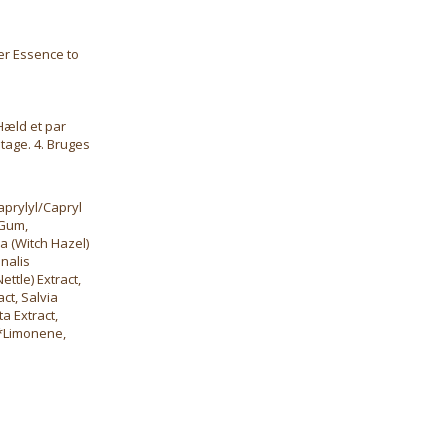
er Essence to
Hæld et par
etage. 4. Bruges
aprylyl/Capryl
 Gum,
a (Witch Hazel)
inalis
ttle) Extract,
ct, Salvia
a Extract,
 *Limonene,