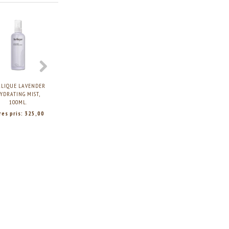
RLIQUE LAVENDER
YDRATING MIST,
100ML.
res pris:
325,00