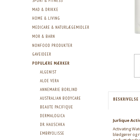
SPORT & FITNESS
MAD & DRIKKE
HOME & LIVING
MEDICARE & NATURLÆGEMIDLER
MOR & BARN
NONFOOD PRODUKTER
GAVEIDEER
POPULÆRE MÆRKER
ALGENIST
ALOE VERA
ANNEMARIE BORLIND
AUSTRALIAN BODYCARE
BESKRIVELSE
BEAUTE PACIFIQUE
DERMALOGICA
Jurlique Act
DR. HAUSCHKA
Activating Wate
EMBRYOLISSE
blødgører og r
og fugtigheds