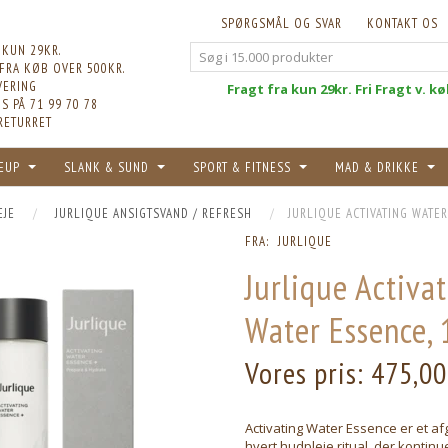
SPØRGSMÅL OG SVAR
KONTAKT OS
 KUN 29KR.
 FRA KØB OVER 500KR.
VERING
Fri
Fragt fra kun 29kr. Fri Fragt v. k
S PÅ 71 99 70 78
RETURRET
EUP
SLANK & SUND
SPORT & FITNESS
MAD & DRIKKE
EJE
JURLIQUE ANSIGTSVAND / REFRESH
JURLIQUE ACTIVATING WATER
FRA:
JURLIQUE
Jurlique Activa
Water Essence,
Vores pris:
475,00
Activating Water Essence er et afg
hvert hudpleje ritual, der kontinue