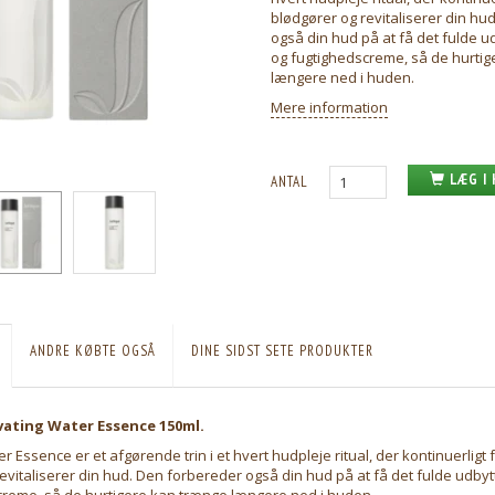
blødgører og revitaliserer din hu
også din hud på at få det fulde u
og fugtighedscreme, så de hurti
længere ned i huden.
Mere information
LÆG I
ANTAL
ANDRE KØBTE OGSÅ
DINE SIDST SETE PRODUKTER
ivating Water Essence 150ml.
r Essence er et afgørende trin i et hvert hudpleje ritual, der kontinuerligt f
evitaliserer din hud. Den forbereder også din hud på at få det fulde udbyt
creme, så de hurtigere kan trænge længere ned i huden.