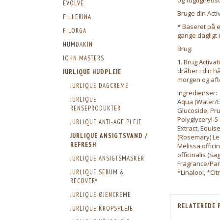
EVOLVE
Bruge din Acti
FILLERINA
* Baseret på e
FILORGA
gange dagligt 
HUMDAKIN
Brug:
JOHN MASTERS
1. Brug Activa
dråber i din hå
JURLIQUE HUDPLEJE
morgen og afte
JURLIQUE DAGCREME
Ingredienser:
JURLIQUE
Aqua (Water/E
RENSEPRODUKTER
Glucoside, Pru
Polyglyceryl-5
JURLIQUE ANTI-AGE PLEJE
Extract, Equis
JURLIQUE ANSIGTSVAND /
(Rosemary) Leaf
REFRESH
Melissa officin
officinalis (Sa
JURLIQUE ANSIGTSMASKER
Fragrance/Parf
*Linalool, *Cit
JURLIQUE SERUM &
RECOVERY
JURLIQUE ØJENCREME
RELATEREDE 
JURLIQUE KROPSPLEJE