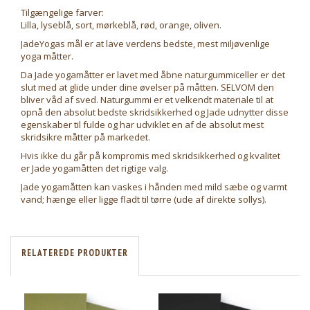
Tilgængelige farver:
Lilla, lyseblå, sort, mørkeblå, rød, orange, oliven.
JadeYogas mål er at lave verdens bedste, mest miljøvenlige
yoga måtter.
Da Jade yogamåtter er lavet med åbne naturgummiceller er det
slut med at glide under dine øvelser på måtten. SELVOM den
bliver våd af sved. Naturgummi er et velkendt materiale til at
opnå den absolut bedste skridsikkerhed og Jade udnytter disse
egenskaber til fulde og har udviklet en af de absolut mest
skridsikre måtter på markedet.
Hvis ikke du går på kompromis med skridsikkerhed og kvalitet
er Jade yogamåtten det rigtige valg.
Jade yogamåtten kan vaskes i hånden med mild sæbe og varmt
vand; hænge eller ligge fladt til tørre (ude af direkte sollys).
RELATEREDE PRODUKTER