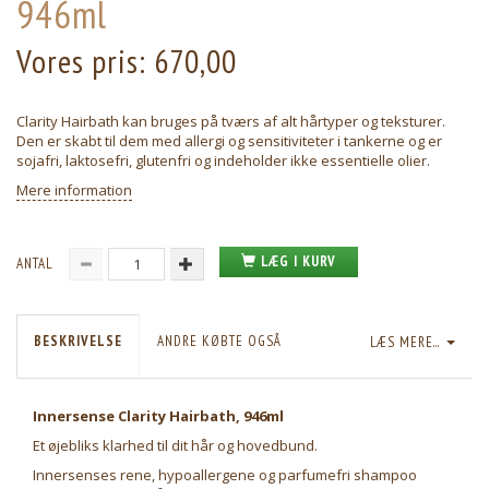
946ml
Vores pris:
670,00
Clarity Hairbath kan bruges på tværs af alt hårtyper og teksturer.
Den er skabt til dem med allergi og sensitiviteter i tankerne og er
sojafri, laktosefri, glutenfri og indeholder ikke essentielle olier.
Mere information
LÆG I KURV
ANTAL
BESKRIVELSE
ANDRE KØBTE OGSÅ
LÆS MERE...
Innersense Clarity Hairbath, 946ml
Et øjebliks klarhed til dit hår og hovedbund.
Innersenses rene, hypoallergene og parfumefri shampoo