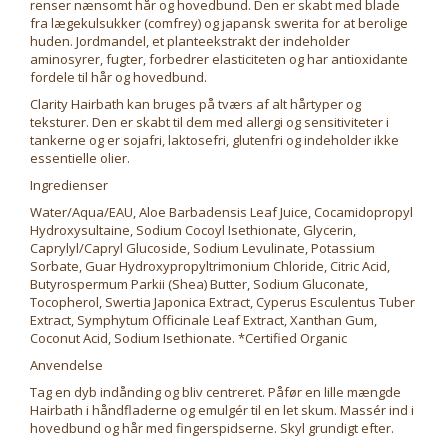
renser nænsomt hår og hovedbund. Den er skabt med blade
fra lægekulsukker (comfrey) og japansk swerita for at berolige
huden. Jordmandel, et planteekstrakt der indeholder
aminosyrer, fugter, forbedrer elasticiteten og har antioxidante
fordele til hår og hovedbund.
Clarity Hairbath kan bruges på tværs af alt hårtyper og
teksturer. Den er skabt til dem med allergi og sensitiviteter i
tankerne og er sojafri, laktosefri, glutenfri og indeholder ikke
essentielle olier.
Ingredienser
Water/Aqua/EAU, Aloe Barbadensis Leaf Juice, Cocamidopropyl
Hydroxysultaine, Sodium Cocoyl Isethionate, Glycerin,
Caprylyl/Capryl Glucoside, Sodium Levulinate, Potassium
Sorbate, Guar Hydroxypropyltrimonium Chloride, Citric Acid,
Butyrospermum Parkii (Shea) Butter, Sodium Gluconate,
Tocopherol, Swertia Japonica Extract, Cyperus Esculentus Tuber
Extract, Symphytum Officinale Leaf Extract, Xanthan Gum,
Coconut Acid, Sodium Isethionate. *Certified Organic
Anvendelse
Tag en dyb indånding og bliv centreret. Påfør en lille mængde
Hairbath i håndfladerne og emulgér til en let skum. Massér ind i
hovedbund og hår med fingerspidserne. Skyl grundigt efter.