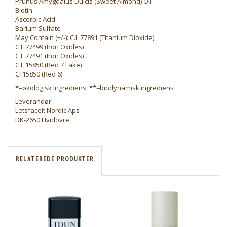
Prunus Amygdalus Dulcis (Sweet Almond) Oil
Biotin
Ascorbic Acid
Barium Sulfate
May Contain (+/-): C.I. 77891 (Titanium Dioxide)
C.I. 77499 (Iron Oxides)
C.I. 77491 (Iron Oxides)
C.I. 15850 (Red 7 Lake)
CI 15850 (Red 6)
*=økologisk ingrediens, **=biodynamisk ingrediens
Leverandør:
Letsfaceit Nordic Aps
DK-2650 Hvidovre
RELATEREDE PRODUKTER