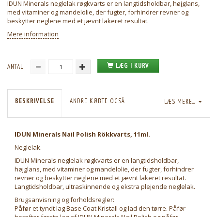
IDUN Minerals neglelak røgkvarts er en langtidsholdbar, højglans,
med vitaminer og mandelolie, der fugter, forhindrer revner og
beskytter neglene med et jævnt lakeret resultat.
Mere information
LÆG I KURV
ANTAL
BESKRIVELSE
ANDRE KØBTE OGSÅ
LÆS MERE...
IDUN Minerals Nail Polish Rökkvarts, 11ml.
Neglelak.
IDUN Minerals neglelak røgkvarts er en langtidsholdbar,
højglans, med vitaminer og mandelolie, der fugter, forhindrer
revner og beskytter neglene med et jævnt lakeret resultat.
Langtidsholdbar, ultraskinnende og ekstra plejende neglelak.
Brugsanvisning og forholdsregler:
Påfør et tyndt lag Base Coat Kristall og lad den tørre. Påfør