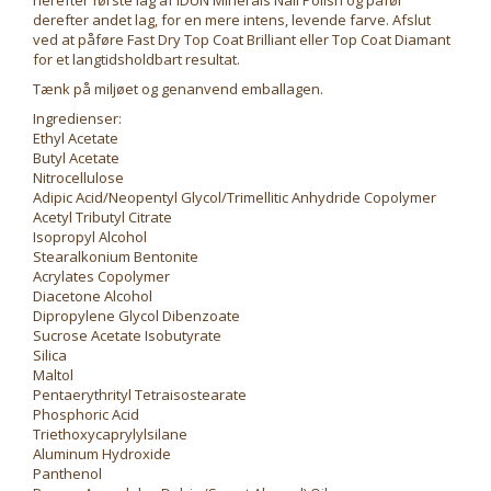
herefter første lag af IDUN Minerals Nail Polish og påfør
derefter andet lag, for en mere intens, levende farve. Afslut
ved at påføre Fast Dry Top Coat Brilliant eller Top Coat Diamant
for et langtidsholdbart resultat.
Tænk på miljøet og genanvend emballagen.
Ingredienser:
Ethyl Acetate
Butyl Acetate
Nitrocellulose
Adipic Acid/Neopentyl Glycol/Trimellitic Anhydride Copolymer
Acetyl Tributyl Citrate
Isopropyl Alcohol
Stearalkonium Bentonite
Acrylates Copolymer
Diacetone Alcohol
Dipropylene Glycol Dibenzoate
Sucrose Acetate Isobutyrate
Silica
Maltol
Pentaerythrityl Tetraisostearate
Phosphoric Acid
Triethoxycaprylylsilane
Aluminum Hydroxide
Panthenol