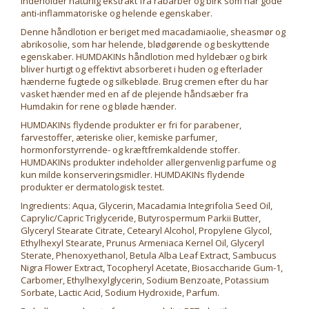
Indeholder naturlig ekstrakt fra rabarber og birk som har gode
anti-inflammatoriske og helende egenskaber.
Denne håndlotion er beriget med macadamiaolie, sheasmør og
abrikosolie, som har helende, blødgørende og beskyttende
egenskaber. HUMDAKINs håndlotion med hyldebær og birk
bliver hurtigt og effektivt absorberet i huden og efterlader
hænderne fugtede og silkebløde. Brug cremen efter du har
vasket hænder med en af de plejende håndsæber fra
Humdakin for rene og bløde hænder.
HUMDAKINs flydende produkter er fri for parabener,
farvestoffer, æteriske olier, kemiske parfumer,
hormonforstyrrende- og kræftfremkaldende stoffer.
HUMDAKINs produkter indeholder allergenvenlig parfume og
kun milde konserveringsmidler. HUMDAKINs flydende
produkter er dermatologisk testet.
Ingredients: Aqua, Glycerin, Macadamia Integrifolia Seed Oil,
Caprylic/Capric Triglyceride, Butyrospermum Parkii Butter,
Glyceryl Stearate Citrate, Cetearyl Alcohol, Propylene Glycol,
Ethylhexyl Stearate, Prunus Armeniaca Kernel Oil, Glyceryl
Sterate, Phenoxyethanol, Betula Alba Leaf Extract, Sambucus
Nigra Flower Extract, Tocopheryl Acetate, Biosaccharide Gum-1,
Carbomer, Ethylhexylglycerin, Sodium Benzoate, Potassium
Sorbate, Lactic Acid, Sodium Hydroxide, Parfum.