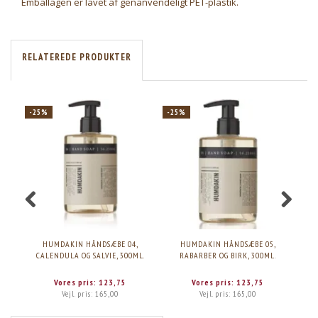
Emballagen er lavet af genanvendeligt PET-plastik.
RELATEREDE PRODUKTER
-25%
-25%
-2
HUMDAKIN HÅNDSÆBE 04,
HUMDAKIN HÅNDSÆBE 05,
HUM
CALENDULA OG SALVIE, 300ML.
RABARBER OG BIRK, 300ML.
Vores pris:
123,75
Vores pris:
123,75
Vejl. pris:
165,00
Vejl. pris:
165,00