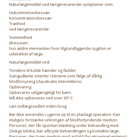
Naturlægemiddel ved længerevarende symptomer som:
Hukommelsesbesvær
Koncentrationsbesvær
Træthed
ved længerevarende:
Svimmelhed
Øresusen
hos ældre mennesker hvor tilgrundliggende sygdom er
udelukket af læge.
Naturlægemiddel ved:
Tendens til kolde hænder og fødder
Gangudløste smerter i benene som følge af dårlig
blodforsyning (claudicatio intermittens)
Opbevaring
Opbevares utilgængeligt for børn.
Må ikke opbevares ved over 30° C.
Læs indlægssedlen inden brug.
Bør ikke anvendes i ugerne op til en planlagt operation. Kan
muligvis forstærke virkningen af blodfortyndende medicin.
Personer, der får spontan blødning under behandling med
Ginkgo biloba, bør afbryde behandlingen og kontakte læge.
Personer, der tager medicin mod anfald (for eksempel epilepsi),