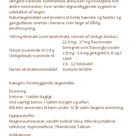
længere-varende svimmelhed, øresusen og hovedpine hos
ældre mennesker, hvor anden tilgrundliggende sygdom er
udelukket af lægen
Naturlægemiddel ved tendens til kolde hænder og fødder og
gangudløste smerter i benene som følge af dårlig
blodforsyning.
100 mg ekstrakt (som tørekstrakt, renset) af Ginkgo biloba L.
22,0 mg - 27 mg flavonoider
beregnet som flavonglycosider
folium (svarende til 3-4 g
2,8 mg - 3,4 mg ginkgolid A, B og C
Ginkgoblad) svarende til:
samt
2,6 - 3,2 bilobalid
Første ekstraktionsmiddel:
Acetone 60-65%
Kategori: Forebyggende lægemidler
Dosering
Voksne: 1 tablet dagligt.
Ved særligt behov 1 tablet morgen og aften.
Må ikke anvendes til børn under 12 år uden lægens anvisning.
Hjælpestoffer
Magnesiumstearat, vandfri kolloid Silica, Mikrokrystallinsk
cellulose, Hypromellose, Titandioxid, Talkum.
Indikationer