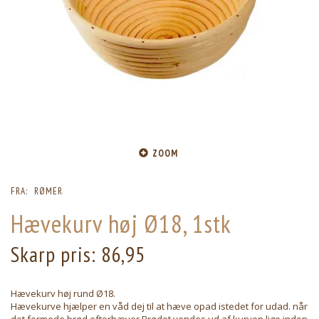
ZOOM
FRA:
RØMER
Hævekurv høj Ø18, 1stk
Skarp pris:
86,95
Hævekurv høj rund Ø18.
Hævekurve hjælper en våd dej til at hæve opad istedet for udad. når