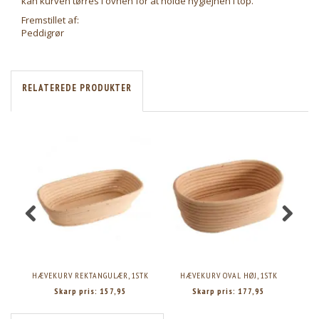
kan kurven tørres i ovnen for at holde hygiejnen i top.
Fremstillet af:
Peddigrør
RELATEREDE PRODUKTER
HÆVEKURV REKTANGULÆR, 1STK
HÆVEKURV OVAL HØJ, 1STK
Skarp pris:
157,95
Skarp pris:
177,95