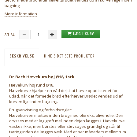
det formede brød efterhæver.Brødet vendes ud af kurven lige inden
bagning.
Mere information
LÆG I KURV
ANTAL
BESKRIVELSE
DINE SIDST SETE PRODUKTER
Dr.Bach Hævekurv høj Ø18, 1stk
Hævekurv høj rund Ø18.
Hævekurve hjælper en våd dej til at hæve opad istedet for
udad. når det formede brød efterhæver.Brødet vendes ud af
kurven lige inden bagning.
Brugsanvisning og forholdsregler:
Hævekurven mættes inden brug med olie eks. olivenolie. Den
drysses med et lag groft mel inden dejen lægges i. Hævekurve
vaskes ikke, men børstes eller støvsuges grundigt og står til
tørring inden de lægges væk. Med et par måneders mellemrum