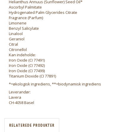
Helianthus Annuus (Sunflower) Seed Oil*
Ascorbyl Palmitate
Hydrogenated Palm Glycerides Citrate
Fragrance (Parfum)
Limonene
Benzyl Salicylate
Linalool
Geraniol
Citral
Citronellol
Kan indeholde:
Iron Oxide (CI 77491)
Iron Oxide (CI 77492)
Iron Oxide (CI 77499)
Titanium Dioxide (CI 77891)
*=økologisk ingrediens, **=biodynamisk ingrediens
Leverandør:
Lavera
CH-4058 Basel
RELATEREDE PRODUKTER