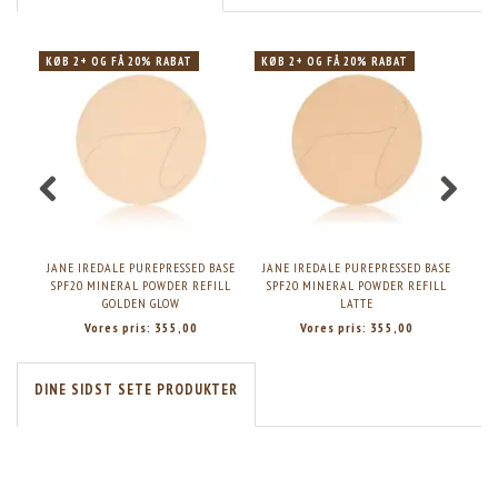
KØB 2+ OG FÅ 20% RABAT
KØB 2+ OG FÅ 20% RABAT
KØB
JANE IREDALE PUREPRESSED BASE
JANE IREDALE PUREPRESSED BASE
JAN
SPF20 MINERAL POWDER REFILL
SPF20 MINERAL POWDER REFILL
SP
GOLDEN GLOW
LATTE
Vores pris:
355,00
Vores pris:
355,00
DINE SIDST SETE PRODUKTER