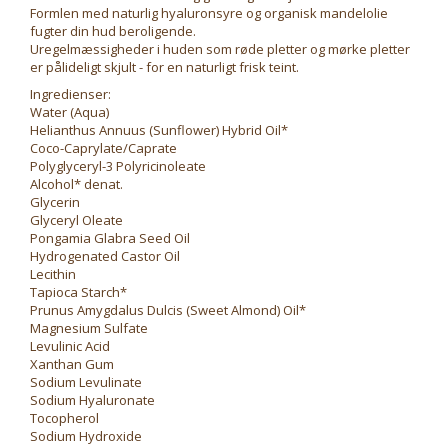
Formlen med naturlig hyaluronsyre og organisk mandelolie
fugter din hud beroligende.
Uregelmæssigheder i huden som røde pletter og mørke pletter
er pålideligt skjult - for en naturligt frisk teint.
Ingredienser:
Water (Aqua)
Helianthus Annuus (Sunflower) Hybrid Oil*
Coco-Caprylate/Caprate
Polyglyceryl-3 Polyricinoleate
Alcohol* denat.
Glycerin
Glyceryl Oleate
Pongamia Glabra Seed Oil
Hydrogenated Castor Oil
Lecithin
Tapioca Starch*
Prunus Amygdalus Dulcis (Sweet Almond) Oil*
Magnesium Sulfate
Levulinic Acid
Xanthan Gum
Sodium Levulinate
Sodium Hyaluronate
Tocopherol
Sodium Hydroxide