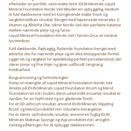
efterlader en perfekt, semi-matte teint. IDUN Minerals Liquid
Mineral Foundation Nordic Veil tilbyder en opbyggelig, medium
til fuld dækkeevne med en korrigerende matte finish og
langtidsholdbart resultat. Beriget med højrensede mineraler, E-
Vitamin og Æblefrø Olie, sikrer Nordic Veil den perfekte balance
mellem nærende pleje og rig farve.
Liquid Mineral Foundation Nordic Veil i farven Disa, er neutral
lys/medium.
Fuld dækkende, fløjlsagtig, flydende foundation beriget med
æblefrø olie for nærende pleje og en ikke-tilstoppende formel.
Ligger let og vægtløst for øjeblikkelig perfekt porcelænshud, der
slører porer og fine linjer og giver uafbrudt, langvarig
holdbarhed.
Brugsanvisning og forholdsregler:
Pump en mængde af Liquid Mineral Foundation Nordic Veil
direkte på IDUN Minerals Liquid Foundation Brush og blend
foundation let ind i huden. Børst udad indtil ensartet resultat er
opnået, for en fejlfri teint og en glødende finish.
For et HD airbrush resultat, anvend IDUN Minerals Stippling
Brush og blend produktet ind i cirkulære bevægelser.
For et sløret, opfriskende resultat, anvend en fugtig IDUN
Minerals Makeup Sponge og dup produktet ind i ansigtet.
Gentag påføringen for at opbygge dækkeevnen.