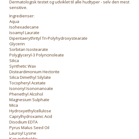
Dermatologisk testet og udviklet til alle hudtyper - selv den mest
sensitive.
Ingredienser:
Aqua
Isohexadecane
Isoamyl Laurate
Dipentaerythrityl Tri-Polyhydroxystearate
Glycerin
Sorbitan Isostearate
Polyglyceryl-3 Polyricinoleate
Silica
Synthetic Wax
Disteardimonium Hectorite
Silica Dimethyl Silylate
Tocopheryl Acetate
Isononyl Isononanoate
Phenethyl Alcohol
Magnesium Sulphate
Mica
Hydroxyethylcellulose
Caprylhydroxamic Acid
Disodium EDTA
Pyrus Malus Seed Oil
Lauroyl Lysine
Kan indeholde: