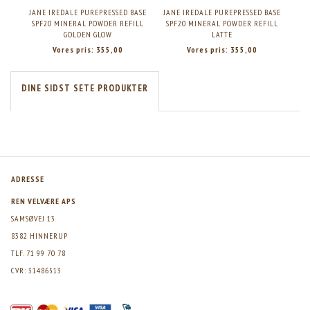
JANE IREDALE PUREPRESSED BASE
JANE IREDALE PUREPRESSED BASE
JAN
SPF20 MINERAL POWDER REFILL
SPF20 MINERAL POWDER REFILL
SP
GOLDEN GLOW
LATTE
Vores pris:
355,00
Vores pris:
355,00
DINE SIDST SETE PRODUKTER
ADRESSE
REN VELVÆRE APS
SAMSØVEJ 13
8382 HINNERUP
TLF. 71 99 70 78
CVR: 31486513