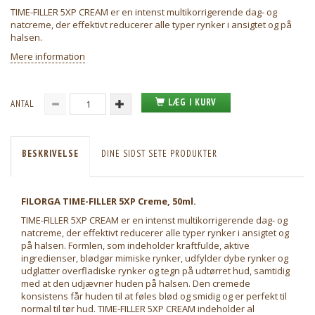
TIME-FILLER 5XP CREAM er en intenst multikorrigerende dag- og
natcreme, der effektivt reducerer alle typer rynker i ansigtet og på
halsen.
Mere information
LÆG I KURV
ANTAL
BESKRIVELSE
DINE SIDST SETE PRODUKTER
FILORGA TIME-FILLER 5XP Creme, 50ml.
TIME-FILLER 5XP CREAM er en intenst multikorrigerende dag- og
natcreme, der effektivt reducerer alle typer rynker i ansigtet og
på halsen. Formlen, som indeholder kraftfulde, aktive
ingredienser, blødgør mimiske rynker, udfylder dybe rynker og
udglatter overfladiske rynker og tegn på udtørret hud, samtidig
med at den udjævner huden på halsen. Den cremede
konsistens får huden til at føles blød og smidig og er perfekt til
normal til tør hud. TIME-FILLER 5XP CREAM indeholder al