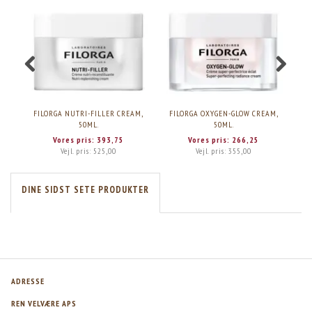
FILORGA NUTRI-FILLER CREAM,
FILORGA OXYGEN-GLOW CREAM,
FIL
50ML.
50ML.
Vores pris:
393,75
Vores pris:
266,25
Vejl. pris:
525,00
Vejl. pris:
355,00
DINE SIDST SETE PRODUKTER
ADRESSE
REN VELVÆRE APS