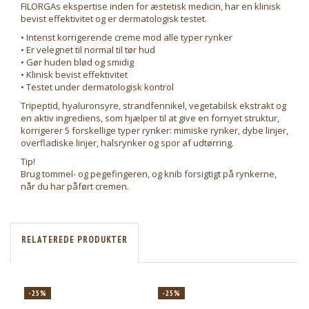
FILORGAs ekspertise inden for æstetisk medicin, har en klinisk
bevist effektivitet og er dermatologisk testet.
• Intenst korrigerende creme mod alle typer rynker
• Er velegnet til normal til tør hud
• Gør huden blød og smidig
• Klinisk bevist effektivitet
• Testet under dermatologisk kontrol
Tripeptid, hyaluronsyre, strandfennikel, vegetabilsk ekstrakt og
en aktiv ingrediens, som hjælper til at give en fornyet struktur,
korrigerer 5 forskellige typer rynker: mimiske rynker, dybe linjer,
overfladiske linjer, halsrynker og spor af udtørring.
Tip!
Brug tommel- og pegefingeren, og knib forsigtigt på rynkerne,
når du har påført cremen.
RELATEREDE PRODUKTER
-25%
-25%
-2