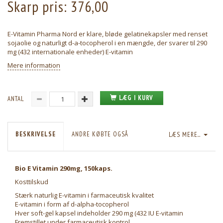
Skarp pris:
376,00
E-Vitamin Pharma Nord er klare, bløde gelatinekapsler med renset
sojaolie og naturligt d-a-tocopherol i en mængde, der svarer til 290
mg (432 internationale enheder) E-vitamin
Mere information
LÆG I KURV
ANTAL
BESKRIVELSE
ANDRE KØBTE OGSÅ
LÆS MERE...
Bio E Vitamin 290mg, 150kaps.
Kosttilskud
Stærk naturlig E-vitamin i farmaceutisk kvalitet
E-vitamin i form af d-alpha-tocopherol
Hver soft-gel kapsel indeholder 290 mg (432 IU E-vitamin
Fremstillet under farmaceutisk kontrol