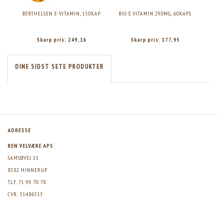
BERTHELSEN E-VITAMIN, 150KAP.
BIO E VITAMIN 290MG, 60KAPS.
NANI
Skarp pris:
249,16
Skarp pris:
177,95
DINE SIDST SETE PRODUKTER
ADRESSE
REN VELVÆRE APS
SAMSØVEJ 13
8382 HINNERUP
TLF. 71 99 70 78
CVR: 31486513