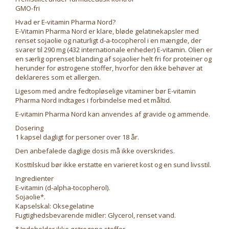
GMO-fri
Hvad er E-vitamin Pharma Nord?
E-Vitamin Pharma Nord er klare, bløde gelatinekapsler med
renset sojaolie og naturligt d-a-tocopherol i en mængde, der
svarer til 290 mg (432 internationale enheder) E-vitamin. Olien er
en særlig oprenset blanding af sojaolier helt fri for proteiner og
herunder for østrogene stoffer, hvorfor den ikke behøver at
deklareres som et allergen.
Ligesom med andre fedtopløselige vitaminer bør E-vitamin
Pharma Nord indtages i forbindelse med et måltid.
E-vitamin Pharma Nord kan anvendes af gravide og ammende.
Dosering
1 kapsel dagligt for personer over 18 år.
Den anbefalede daglige dosis må ikke overskrides.
Kosttilskud bør ikke erstatte en varieret kost og en sund livsstil.
Ingredienter
E-vitamin (d-alpha-tocopherol).
Sojaolie*.
Kapselskal: Oksegelatine
Fugtighedsbevarende midler: Glycerol, renset vand.