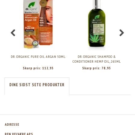
DR. ORGANIC PURE OIL ARGAN 50ML.
DR. ORGANIC SHAMPOO &
DR
CONDITIONER HEMP OIL, 265ML
Skarp pris:
112,95
Skarp pris:
78,95
DINE SIDST SETE PRODUKTER
ADRESSE
REN VELVÆRE APS