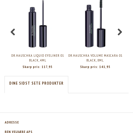
DR.HAUSCHKA LIQUID EYELINER 01
DR.HAUSCHKA VOLUME MASCARA 01
D
BLACK, 4ML
BLACK, 8ML.
Skarp pris:
117,95
Skarp pris:
141,95
DINE SIDST SETE PRODUKTER
ADRESSE
REN VELVÆRE APS