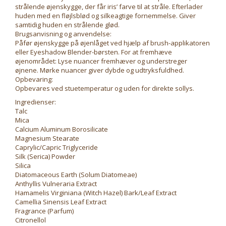
strålende øjenskygge, der får iris’ farve til at stråle. Efterlader
huden med en fløjlsblød og silkeagtige fornemmelse. Giver
samtidig huden en strålende glød.
Brugsanvisning og anvendelse:
Påfør øjenskygge på øjenlåget ved hjælp af brush-applikatoren
eller Eyeshadow Blender-børsten. For at fremhæve
øjenområdet: Lyse nuancer fremhæver og understreger
øjnene. Mørke nuancer giver dybde og udtryksfuldhed.
Opbevaring:
Opbevares ved stuetemperatur og uden for direkte sollys.
Ingredienser:
Talc
Mica
Calcium Aluminum Borosilicate
Magnesium Stearate
Caprylic/Capric Triglyceride
Silk (Serica) Powder
Silica
Diatomaceous Earth (Solum Diatomeae)
Anthyllis Vulneraria Extract
Hamamelis Virginiana (Witch Hazel) Bark/Leaf Extract
Camellia Sinensis Leaf Extract
Fragrance (Parfum)
Citronellol