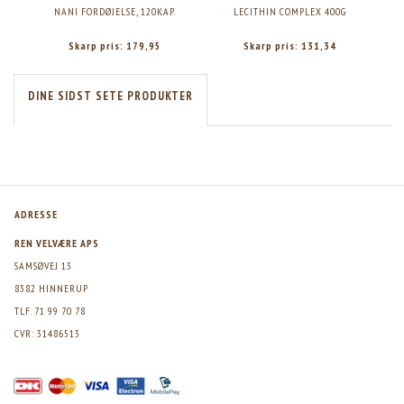
NANI FORDØJELSE, 120KAP.
LECITHIN COMPLEX 400G
S
Skarp pris:
179,95
Skarp pris:
131,34
DINE SIDST SETE PRODUKTER
ADRESSE
REN VELVÆRE APS
SAMSØVEJ 13
8382 HINNERUP
TLF. 71 99 70 78
CVR: 31486513