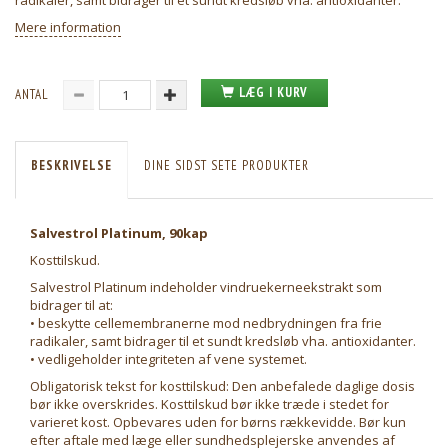
radikaler, samt bidrager til et sundt kredsløb vha. antioxidanter.
Mere information
LÆG I KURV
ANTAL
BESKRIVELSE
DINE SIDST SETE PRODUKTER
Salvestrol Platinum, 90kap
Kosttilskud.
Salvestrol Platinum indeholder vindruekerneekstrakt som
bidrager til at:
• beskytte cellemembranerne mod nedbrydningen fra frie
radikaler, samt bidrager til et sundt kredsløb vha. antioxidanter.
• vedligeholder integriteten af vene systemet.
Obligatorisk tekst for kosttilskud: Den anbefalede daglige dosis
bør ikke overskrides. Kosttilskud bør ikke træde i stedet for
varieret kost. Opbevares uden for børns rækkevidde. Bør kun
efter aftale med læge eller sundhedsplejerske anvendes af