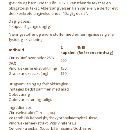
gravide og børn under 1 år. OBS. Ovenstående tekst er en
obligatorisk tekst. Aldersangivelsen kan variere. Se derfor evt.
den konkrete angivelse under ”Daglig dosis”.
Daglig dosis:
1 kapsel 2 gange dagligt
Næringsstoffer og andre stoffer med ernæringsmæssig eller
fysiologisk virkning
2
% RI
Indhold
kapsler
(Referenceindtag)
Citrus Bioflavonoider 25%
600
(mg)
Vindruekerne ekstrakt (mg)
150
Græskar ekstrakt (mg)
150
Brugsanvisning og forholdsregler:
Indtages bedst sammen med mad.
Opbevaring:
Opbevares tørt og køligt.
Ingredienser:
Citrusekstrakt (Citrus spp.)
Vegetabilsk kapsel (hydroxypropylmethylcellulose)
Vindruekerneekstrakt (Vitis vinifera L.)
Centner-græskar (Cucurbita maxima Duchesne)