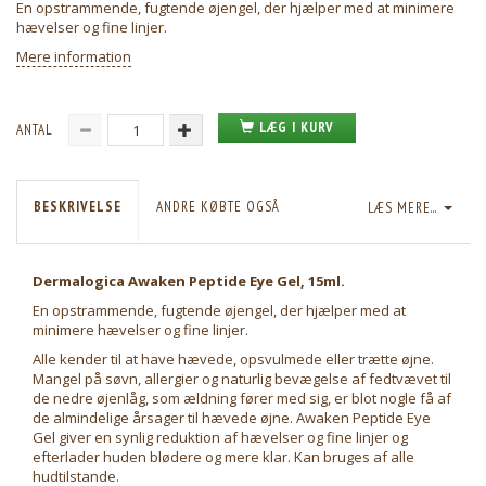
En opstrammende, fugtende øjengel, der hjælper med at minimere
hævelser og fine linjer.
Mere information
LÆG I KURV
ANTAL
BESKRIVELSE
ANDRE KØBTE OGSÅ
LÆS MERE...
Dermalogica Awaken Peptide Eye Gel, 15ml.
En opstrammende, fugtende øjengel, der hjælper med at
minimere hævelser og fine linjer.
Alle kender til at have hævede, opsvulmede eller trætte øjne.
Mangel på søvn, allergier og naturlig bevægelse af fedtvævet til
de nedre øjenlåg, som ældning fører med sig, er blot nogle få af
de almindelige årsager til hævede øjne. Awaken Peptide Eye
Gel giver en synlig reduktion af hævelser og fine linjer og
efterlader huden blødere og mere klar. Kan bruges af alle
hudtilstande.