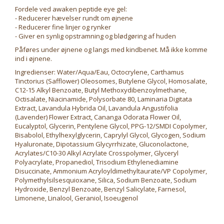
Fordele ved awaken peptide eye gel:
- Reducerer hævelser rundt om øjnene
- Reducerer fine linjer og rynker
- Giver en synlig opstramning og blødgøring af huden
Påføres under øjnene og langs med kindbenet. Må ikke komme
ind i øjnene.
Ingredienser: Water/Aqua/Eau, Octocrylene, Carthamus
Tinctorius (Safflower) Oleosomes, Butylene Glycol, Homosalate,
C12-15 Alkyl Benzoate, Butyl Methoxydibenzoylmethane,
Octisalate, Niacinamide, Polysorbate 80, Laminaria Digitata
Extract, Lavandula Hybrida Oil, Lavandula Angustifolia
(Lavender) Flower Extract, Cananga Odorata Flower Oil,
Eucalyptol, Glycerin, Pentylene Glycol, PPG-12/SMDI Copolymer,
Bisabolol, Ethylhexylglycerin, Caprylyl Glycol, Glycogen, Sodium
Hyaluronate, Dipotassium Glycyrrhizate, Gluconolactone,
Acrylates/C10-30 Alkyl Acrylate Crosspolymer, Glyceryl
Polyacrylate, Propanediol, Trisodium Ethylenediamine
Disuccinate, Ammonium Acryloyldimethyltaurate/VP Copolymer,
Polymethylsilsesquioxane, Silica, Sodium Benzoate, Sodium
Hydroxide, Benzyl Benzoate, Benzyl Salicylate, Farnesol,
Limonene, Linalool, Geraniol, Isoeugenol