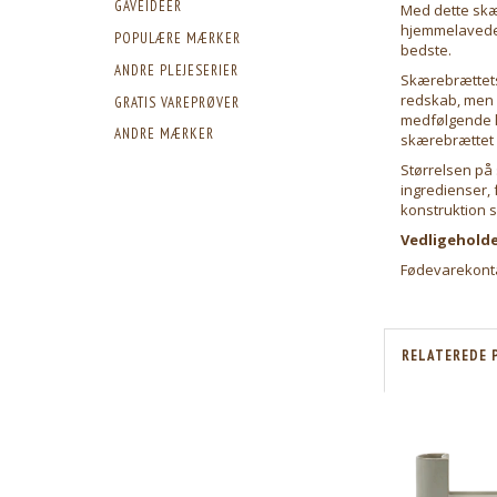
GAVEIDEER
Med dette skæ
hjemmelavede e
POPULÆRE MÆRKER
bedste.
ANDRE PLEJESERIER
Skærebrættets 
redskab, men o
GRATIS VAREPRØVER
medfølgende l
ANDRE MÆRKER
skærebrættet p
Størrelsen på 
ingredienser, 
konstruktion s
Vedligeholde
Fødevarekont
RELATEREDE 