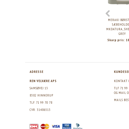
MERAKI BØRST
SÆBEHOLDE
MKDATURA, SH
GREY
Skarp pris:
1
ADRESSE
KUNDESE
REN VELVÆRE APS
KONTAKT 
SAMSØVEJ 13
TLF 71 99
OG MAIL
O
8382 HINNERUP
MAILS BE
TLF. 71 99 70 78
CVR: 31486513