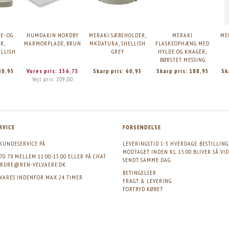
E- OG
HUMDAKIN NORDBY
MERAKI SÆBEHOLDER,
MERAKI
ME
R,
MARMORPLADE, BRUN
MKDATURA, SHELLISH
FLASKEOPHÆNG MED
ELLISH
GREY
HYLDE OG KNAGER,
BØRSTET MESSING
80,95
Vores pris:
156,75
Skarp pris:
60,95
Skarp pris:
188,95
Sk
Vejl. pris:
209,00
RVICE
FORSENDELSE
KUNDESERVICE PÅ
LEVERINGSTID 1-3 HVERDAGE. BESTILLIN
MODTAGET INDEN KL. 15.00 BLIVER SÅ VI
 70 78 MELLEM 11.00-13.00 ELLER PÅ CHAT
SENDT SAMME DAG
RDRE@REN-VELVAERE.DK
BETINGELSER
SVARES INDENFOR MAX 24 TIMER
FRAGT & LEVERING
FORTRYD KØBET