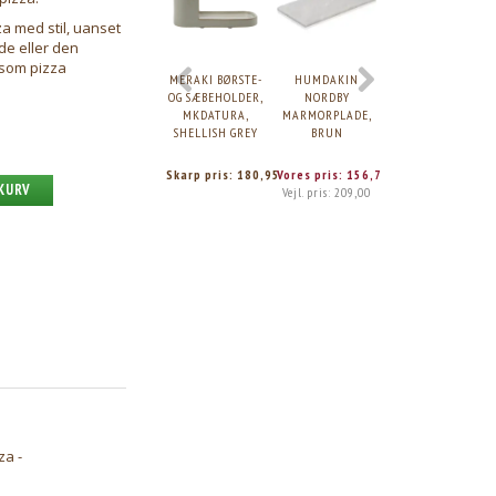
za med stil, uanset
e eller den
 som pizza
MERAKI BØRSTE-
HUMDAKIN
MERAKI
OG SÆBEHOLDER,
NORDBY
SÆBEHOLDER,
MKDATURA,
MARMORPLADE,
MKDATURA,
SHELLISH GREY
BRUN
SHELLISH GREY
Skarp pris:
180,95
Vores pris:
156,75
Skarp pris:
60,95
 KURV
Vejl. pris:
209,00
za -