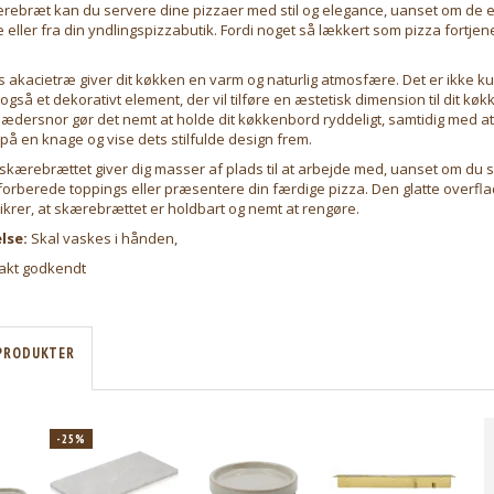
rebræt kan du servere dine pizzaer med stil og elegance, uanset om de e
ller fra din yndlingspizzabutik. Fordi noget så lækkert som pizza fortjen
akacietræ giver dit køkken en varm og naturlig atmosfære. Det er ikke ku
gså et dekorativt element, der vil tilføre en æstetisk dimension til dit kø
ædersnor gør det nemt at holde dit køkkenbord ryddeligt, samtidig med 
å en knage og vise dets stilfulde design frem.
skærebrættet giver dig masser af plads til at arbejde med, uanset om du 
forberede toppings eller præsentere din færdige pizza. Den glatte overfl
ikrer, at skærebrættet er holdbart og nemt at rengøre.
lse:
Skal vaskes i hånden,
akt godkendt
PRODUKTER
-25%