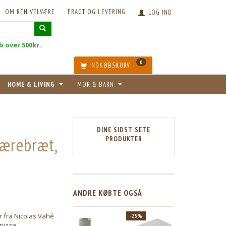
OM REN VELVÆRE
FRAGT OG LEVERING
LOG IND
øb over 500kr.
0
INDKØBSKURV
HOME & LIVING
MOR & BARN
DINE SIDST SETE
kærebræt,
PRODUKTER
ANDRE KØBTE OGSÅ
 fra Nicolas Vahé
-25%
 pizza.