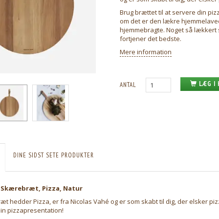
Brug brættet til at servere din piz
om det er den lækre hjemmelaved
hjemmebragte. Noget så lækkert
fortjener det bedste.
Mere information
LÆG I
ANTAL
DINE SIDST SETE PRODUKTER
 Skærebræt, Pizza, Natur
t hedder Pizza, er fra Nicolas Vahé og er som skabt til dig, der elsker piz
in pizzapresentation!