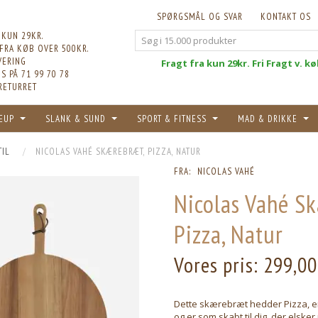
SPØRGSMÅL OG SVAR
KONTAKT OS
 KUN 29KR.
 FRA KØB OVER 500KR.
VERING
Fri
Fragt fra kun 29kr. Fri Fragt v. k
S PÅ 71 99 70 78
RETURRET
EUP
SLANK & SUND
SPORT & FITNESS
MAD & DRIKKE
TIL
NICOLAS VAHÉ SKÆREBRÆT, PIZZA, NATUR
FRA:
NICOLAS VAHÉ
Nicolas Vahé S
Pizza, Natur
Vores pris:
299,00
Dette skærebræt hedder Pizza, er
og er som skabt til dig, der elsker