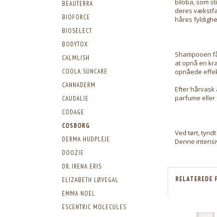
biloba, som st
BEAUTERRA
deres vækstfas
BIOFORCE
håres fyldigh
BIOSELECT
BODYTOX
Shampooen fås
CALMLISH
at opnå en kra
COOLA SUNCARE
opnåede effekt
CANNADERM
Efter hårvask
parfume eller 
CAUDALIE
CODAGE
COSBORG
Ved tørt, tynd
DERMA HUDPLEJE
Denne intensiv
DOOZIE
DR. IRENA ERIS
RELATEREDE 
ELIZABETH LØVEGAL
EMMA NOEL
ESCENTRIC MOLECULES