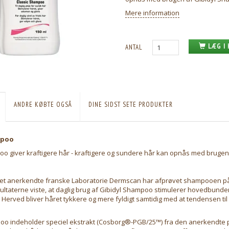
Mere information
LÆG I
ANTAL
ANDRE KØBTE OGSÅ
DINE SIDST SETE PRODUKTER
mpoo
o giver kraftigere hår - kraftigere og sundere hår kan opnås med brugen 
det anerkendte franske Laboratorie Dermscan har afprøvet shampooen 
ultaterne viste, at daglig brug af Gibidyl Shampoo stimulerer hovedbunde
d. Herved bliver håret tykkere og mere fyldigt samtidig med at tendensen til
oo indeholder speciel ekstrakt (Cosborg®-PGB/25™) fra den anerkendte 