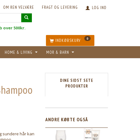
OM REN VELVÆRE
FRAGT OG LEVERING
LOG IND
øb over 500kr.
0
INDKØBSKURV
HOME & LIVING
MOR & BARN
DINE SIDST SETE
 Shampoo
PRODUKTER
5
ANDRE KØBTE OGSÅ
 og sundere hår kan
ampoo.