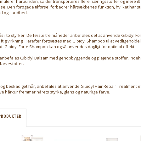
imulerer hårbunden, så der transporteres flere næringsstoffer og mere ilt 
e. Den forøgede tilførsel forbedrer hårsækkenes funktion, hvilket har st
ed og sundhed.
 i to styrker. De første tre måneder anbefales det at anvende Gibidyl F
ftig virkning. Herefter fortsættes med Gibidyl Shampoo til at vedligeholde
. Gibidyl Forte Shampoo kan også anvendes dagligt for optimal effekt.
 anbefales Gibidyl Balsam med genopbyggende og plejende stoffer. Inde
farvestoffer.
t og beskadiget hår, anbefales at anvende Gibidyl Hair Repair Treatment e
e hårkur fremmer hårets styrke, glans og naturlige farve.
PRODUKTER