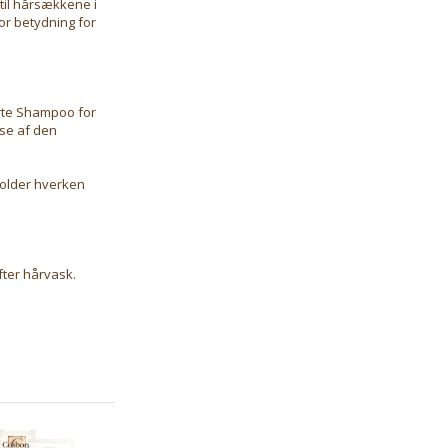
til hårsækkene i
or betydning for
orte Shampoo for
lse af den
holder hverken
fter hårvask.