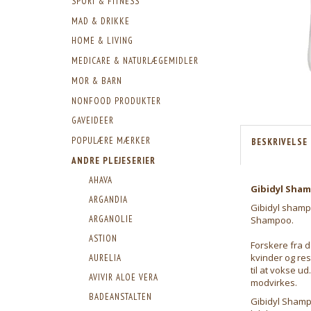
SPORT & FITNESS
MAD & DRIKKE
HOME & LIVING
MEDICARE & NATURLÆGEMIDLER
MOR & BARN
NONFOOD PRODUKTER
GAVEIDEER
POPULÆRE MÆRKER
BESKRIVELSE
ANDRE PLEJESERIER
AHAVA
Gibidyl Sha
ARGANDIA
Gibidyl shampo
ARGANOLIE
Shampoo.
ASTION
Forskere fra 
kvinder og res
AURELIA
til at vokse u
AVIVIR ALOE VERA
modvirkes.
BADEANSTALTEN
Gibidyl Shamp