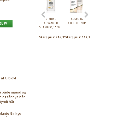
GIBIDYL
COSBORG
COSBORG RECT
ADVANCED
HÆLCREME 50ML.
30GR.
 KURV
SHAMPOO, 150ML.
Skarp pris:
216,95
Skarp pris:
112,95
Skarp pris:
143,9
af Gibidyl
på både mænd og
n og får nye hår
 tyndt hår
plante Ginkgo