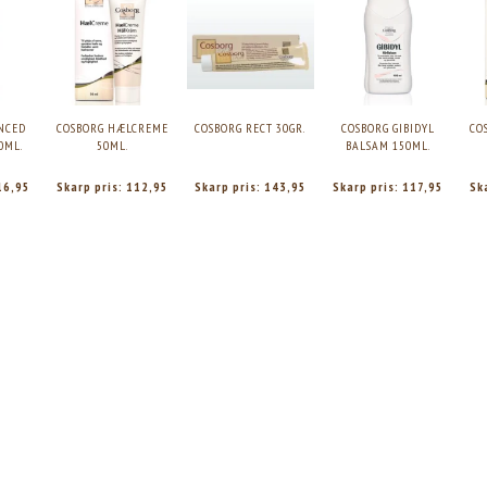
ANCED
COSBORG HÆLCREME
COSBORG RECT 30GR.
COSBORG GIBIDYL
CO
0ML.
50ML.
BALSAM 150ML.
16,95
Skarp pris:
112,95
Skarp pris:
143,95
Skarp pris:
117,95
Sk