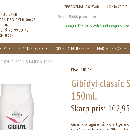
SPØRGSMÅL OG SVAR
KONTAKT OS
 KUN 29KR.
 FRA KØB OVER 500KR.
VERING
Fri
Fragt fra kun 29kr. Fri Fragt v. k
S PÅ 71 99 70 78
RETURRET
EUP
SLANK & SUND
SPORT & FITNESS
MAD & DRIKKE
IBIDYL CLASSIC SHAMPOO 150ML.
FRA:
GIBIDYL
Gibidyl classic
150ml.
Skarp pris:
102,9
Giver kraftigere hår - kraftigere
opnås med brugen af Gibidyl Sh