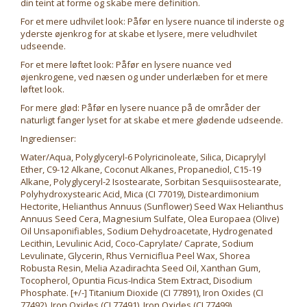
din teint at forme og skabe mere definition.
For et mere udhvilet look: Påfør en lysere nuance til inderste og
yderste øjenkrog for at skabe et lysere, mere veludhvilet
udseende.
For et mere løftet look: Påfør en lysere nuance ved
øjenkrogene, ved næsen og under underlæben for et mere
løftet look.
For mere glød: Påfør en lysere nuance på de områder der
naturligt fanger lyset for at skabe et mere glødende udseende.
Ingredienser:
Water/Aqua, Polyglyceryl-6 Polyricinoleate, Silica, Dicaprylyl
Ether, C9-12 Alkane, Coconut Alkanes, Propanediol, C15-19
Alkane, Polyglyceryl-2 Isostearate, Sorbitan Sesquiisostearate,
Polyhydroxystearic Acid, Mica (CI 77019), Disteardimonium
Hectorite, Helianthus Annuus (Sunflower) Seed Wax Helianthus
Annuus Seed Cera, Magnesium Sulfate, Olea Europaea (Olive)
Oil Unsaponifiables, Sodium Dehydroacetate, Hydrogenated
Lecithin, Levulinic Acid, Coco-Caprylate/ Caprate, Sodium
Levulinate, Glycerin, Rhus Verniciflua Peel Wax, Shorea
Robusta Resin, Melia Azadirachta Seed Oil, Xanthan Gum,
Tocopherol, Opuntia Ficus-Indica Stem Extract, Disodium
Phosphate. [+/-] Titanium Dioxide (CI 77891), Iron Oxides (CI
77492), Iron Oxides (CI 77491), Iron Oxides (CI 77499).