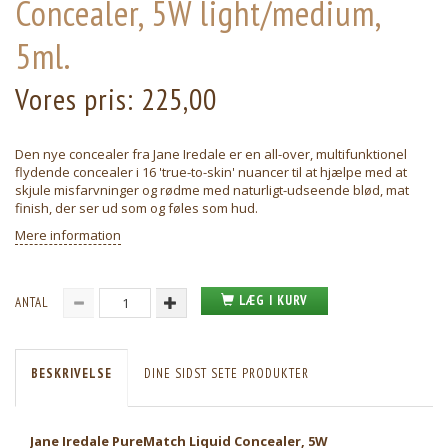
Concealer, 5W light/medium,
5ml.
Vores pris:
225,00
Den nye concealer fra Jane Iredale er en all-over, multifunktionel
flydende concealer i 16 'true-to-skin' nuancer til at hjælpe med at
skjule misfarvninger og rødme med naturligt-udseende blød, mat
finish, der ser ud som og føles som hud.
Mere information
LÆG I KURV
ANTAL
BESKRIVELSE
DINE SIDST SETE PRODUKTER
Jane Iredale PureMatch Liquid Concealer, 5W