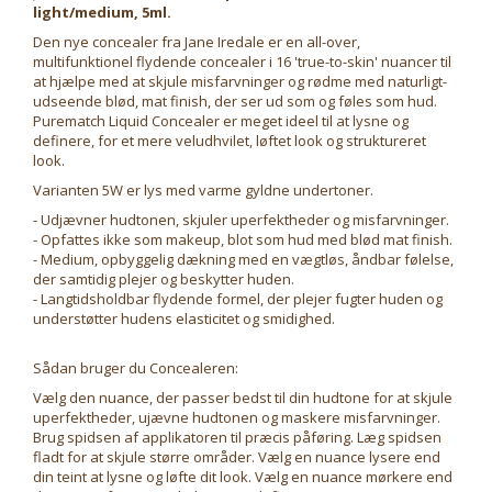
light/medium, 5ml.
Den nye concealer fra Jane Iredale er en all-over,
multifunktionel flydende concealer i 16 'true-to-skin' nuancer til
at hjælpe med at skjule misfarvninger og rødme med naturligt-
udseende blød, mat finish, der ser ud som og føles som hud.
Purematch Liquid Concealer er meget ideel til at lysne og
definere, for et mere veludhvilet, løftet look og struktureret
look.
Varianten 5W er lys med varme gyldne undertoner.
- Udjævner hudtonen, skjuler uperfektheder og misfarvninger.
- Opfattes ikke som makeup, blot som hud med blød mat finish.
- Medium, opbyggelig dækning med en vægtløs, åndbar følelse,
der samtidig plejer og beskytter huden.
- Langtidsholdbar flydende formel, der plejer fugter huden og
understøtter hudens elasticitet og smidighed.
Sådan bruger du Concealeren:
Vælg den nuance, der passer bedst til din hudtone for at skjule
uperfektheder, ujævne hudtonen og maskere misfarvninger.
Brug spidsen af ​​applikatoren til præcis påføring. Læg spidsen
fladt for at skjule større områder. Vælg en nuance lysere end
din teint at lysne og løfte dit look. Vælg en nuance mørkere end