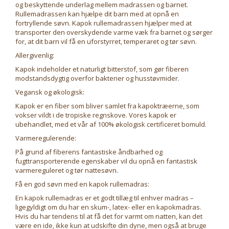
og beskyttende underlag mellem madrassen og barnet.
Rullemadrassen kan hjælpe dit barn med at opnå en
fortryllende søvn. Kapok rullemadrassen hjælper med at
transporter den overskydende varme væk fra barnet og sørger
for, at dit barn vil få en uforstyrret, temperaret og tør søvn.
Allergivenlig:
Kapok indeholder et naturligt bitterstof, som gør fiberen
modstandsdygtig overfor bakterier og husstøvmider.
Vegansk og økologisk:
Kapok er en fiber som bliver samlet fra kapoktræerne, som
vokser vildt i de tropiske regnskove. Vores kapok er
ubehandlet, med et vår af 100% økologisk certificeret bomuld.
Varmeregulerende:
På grund af fiberens fantastiske åndbarhed og
fugttransporterende egenskaber vil du opnå en fantastisk
varmereguleret og tør nattesøvn.
Få en god søvn med en kapok rullemadras:
En kapok rullemadras er et godt tillæg til enhver madras –
ligegyldigt om du har en skum-, latex- eller en kapokmadras.
Hvis du har tendens til at få det for varmt om natten, kan det
være en ide, ikke kun at udskifte din dyne, men også at bruge