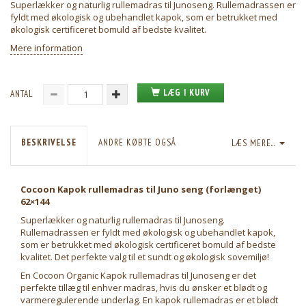
Superlækker og naturlig rullemadras til Junoseng. Rullemadrassen er
fyldt med økologisk og ubehandlet kapok, som er betrukket med
økologisk certificeret bomuld af bedste kvalitet.
Mere information
LÆG I KURV
ANTAL
BESKRIVELSE
ANDRE KØBTE OGSÅ
LÆS MERE...
Cocoon Kapok rullemadras til Juno seng (forlænget)
62×144
Superlækker og naturlig rullemadras til Junoseng.
Rullemadrassen er fyldt med økologisk og ubehandlet kapok,
som er betrukket med økologisk certificeret bomuld af bedste
kvalitet. Det perfekte valg til et sundt og økologisk sovemiljø!
En Cocoon Organic Kapok rullemadras til Junoseng er det
perfekte tillæg til enhver madras, hvis du ønsker et blødt og
varmeregulerende underlag. En kapok rullemadras er et blødt