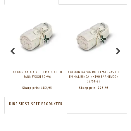
COCOON KAPOK RULLEMADRAS TIL
COCOON KAPOK RULLEMADRAS TIL
COC
BARNEVOGN 37×96
EMMALJUNGA NXT90 BARNEVOGN
22/34×97
Skarp pris:
182,95
Skarp pris:
223,95
DINE SIDST SETE PRODUKTER