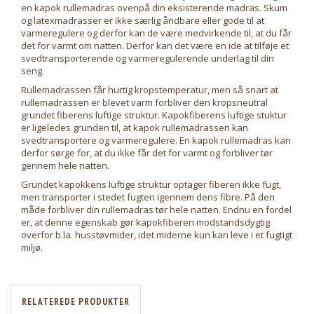
en kapok rullemadras ovenpå din eksisterende madras. Skum
og latexmadrasser er ikke særlig åndbare eller gode til at
varmeregulere og derfor kan de være medvirkende til, at du får
det for varmt om natten. Derfor kan det være en ide at tilføje et
svedtransporterende og varmeregulerende underlag til din
seng.
Rullemadrassen får hurtig kropstemperatur, men så snart at
rullemadrassen er blevet varm forbliver den kropsneutral
grundet fiberens luftige struktur. Kapokfiberens luftige stuktur
er ligeledes grunden til, at kapok rullemadrassen kan
svedtransportere og varmeregulere. En kapok rullemadras kan
derfor sørge for, at du ikke får det for varmt og forbliver tør
gennem hele natten.
Grundet kapokkens luftige struktur optager fiberen ikke fugt,
men transporter i stedet fugten igennem dens fibre. På den
måde forbliver din rullemadras tør hele natten. Endnu en fordel
er, at denne egenskab gør kapokfiberen modstandsdygtig
overfor b.la. husstøvmider, idet miderne kun kan leve i et fugtigt
miljø.
RELATEREDE PRODUKTER