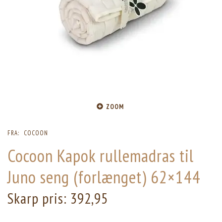
ZOOM
FRA:
COCOON
Cocoon Kapok rullemadras til
Juno seng (forlænget) 62×144
Skarp pris:
392,95