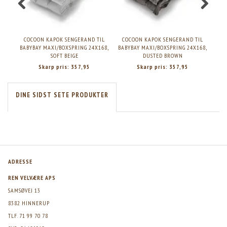
COCOON KAPOK SENGERAND TIL
COCOON KAPOK SENGERAND TIL
CO
BABYBAY MAXI/BOXSPRING 24X168,
BABYBAY MAXI/BOXSPRING 24X168,
SEBR
SOFT BEIGE
DUSTED BROWN
Skarp pris:
357,95
Skarp pris:
357,95
DINE SIDST SETE PRODUKTER
ADRESSE
REN VELVÆRE APS
SAMSØVEJ 13
8382 HINNERUP
TLF. 71 99 70 78