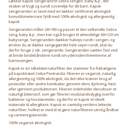
Lækker kapok sengerand til Sebra sengen, baby & jr., der
skaber et trygt og sundt sovemiljø for dit barn. Kapok
sengeranden er lavet med en lækker certificeret økologisk
bomuldsmetervare fyldt med 100% økologisk og allergivenlig
kapok.
Sengeranden måler 28×180 og passer til den velkendte Sebra
seng, baby & jr., men kan også bruges til almindelige 60×120 cm
babysenge. Sengeranden dækker halvejs rundt i sengen, og
ønsker du at dække sengegærdet hele vejen rundt, skal du
derfor bruge 2 stk. sengerande. Sengeranden sættes fast ved
at binde bindebåndene rundt om ydersiden/tremmerne af
barnesengen.
Kapok er en silkeblød naturfiber der stammer fra frøbælgene
på kapoktræet Ceiba Pentranda. Fiberen er vegansk, naturlig
allergivenlig og 100% økologisk, da den ikke kræver brug af
pesticider eller andre kemikalier gennem dens dyrkning, høst
eller igennem produktionen. Fiberen indeholder derudover et
naturligt bitterstof, som gør fiberen modstandsdygtig overfor
bakterier og husstøvmider, og derfor er kapok et ideelt
materiale til allergikere. Kapok er samtidig verdens letteste
naturfiber, hvilket er med til at gøre naturfiberen utrolig åndbar
og varmeregulerende.
100% vegansk økologisk: