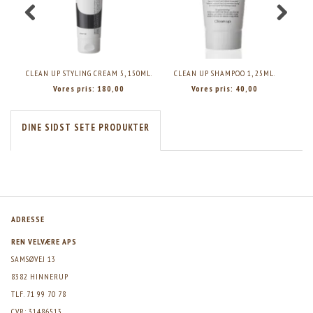
CLEAN UP STYLING CREAM 5, 150ML.
CLEAN UP SHAMPOO 1, 25ML.
CLE
Vores pris:
180,00
Vores pris:
40,00
DINE SIDST SETE PRODUKTER
ADRESSE
REN VELVÆRE APS
SAMSØVEJ 13
8382 HINNERUP
TLF. 71 99 70 78
CVR: 31486513