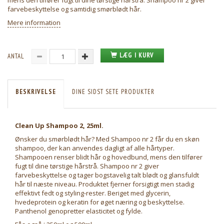
mens den tilfører fugt til dine tørstige hårstrå. Shampoo nr 2 giver
farvebeskyttelse og samtidig smørblødt hår.
Mere information
LÆG I KURV
ANTAL
BESKRIVELSE
DINE SIDST SETE PRODUKTER
Clean Up Shampoo 2, 25ml.
Ønsker du smørblødt hår? Med Shampoo nr 2 får du en skøn
shampoo, der kan anvendes dagligt af alle hårtyper.
Shampooen renser blidt hår og hovedbund, mens den tilfører
fugt til dine tørstige hårstrå. Shampoo nr 2 giver
farvebeskyttelse og tager bogstavelig talt blødt og glansfuldt
hår til næste niveau. Produktet fjerner forsigtigt men stadig
effektivt fedt og styling-rester. Beriget med glycerin,
hvedeprotein og keratin for øget næring og beskyttelse.
Panthenol genopretter elasticitet og fylde.