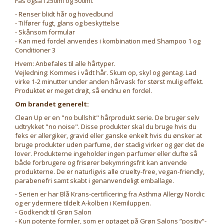
Fås også i 250ml og 500ml.
- Renser blidt hår og hovedbund
- Tilfører fugt, glans og beskyttelse
- Skånsom formular
- Kan med fordel anvendes i kombination med Shampoo 1 og
Conditioner 3
Hvem: Anbefales til alle hårtyper.
Vejledning: Kommes i vådt hår. Skum op, skyl og gentag. Lad
virke 1-2 minutter under anden hårvask for størst mulig effekt.
Produktet er meget drøjt, så endnu en fordel.
Om brandet generelt:
Clean Up er en "no bullshit" hårprodukt serie. De bruger selv
udtrykket "no noise". Disse produkter skal du bruge hvis du
feks er allergiker, gravid eller ganske enkelt hvis du ønsker at
bruge produkter uden parfume, der stadig virker og gør det de
lover. Produkterne ingeholder ingen parfumer eller dufte så
både forbrugere og frisører bekymringsfrit kan anvende
produkterne. De er naturligvis alle cruelty-free, vegan-friendly,
parabenefri samt skabt i genanvendeligt emballage.
- Serien er har Blå Krans-certificering fra Asthma Allergy Nordic
og er ydermere tildelt A-kolben i Kemiluppen.
- Godkendt til Grøn Salon
- Kun potente formler, som er optaget på Grøn Salons ”positiv”-