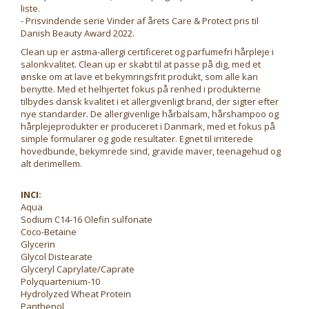
liste.
- Prisvindende serie Vinder af årets Care & Protect pris til
Danish Beauty Award 2022.
Clean up er astma-allergi certificeret og parfumefri hårpleje i
salonkvalitet. Clean up er skabt til at passe på dig, med et
ønske om at lave et bekymringsfrit produkt, som alle kan
benytte. Med et helhjertet fokus på renhed i produkterne
tilbydes dansk kvalitet i et allergivenligt brand, der sigter efter
nye standarder. De allergivenlige hårbalsam, hårshampoo og
hårplejeprodukter er produceret i Danmark, med et fokus på
simple formularer og gode resultater. Egnet til irriterede
hovedbunde, bekymrede sind, gravide maver, teenagehud og
alt derimellem.
INCI:
Aqua
Sodium C14-16 Olefin sulfonate
Coco-Betaine
Glycerin
Glycol Distearate
Glyceryl Caprylate/Caprate
Polyquartenium-10
Hydrolyzed Wheat Protein
Panthenol