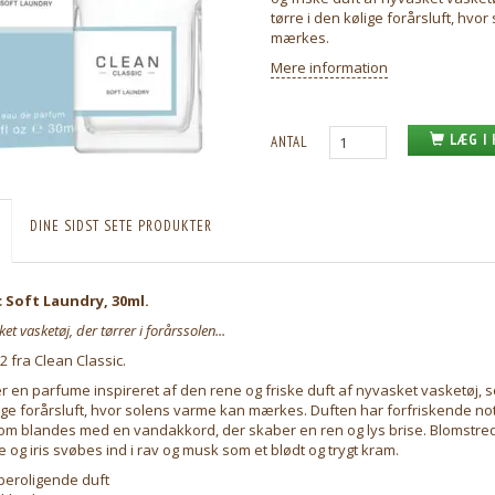
tørre i den kølige forårsluft, hvo
mærkes.
Mere information
LÆG I
ANTAL
DINE SIDST SETE PRODUKTER
c Soft Laundry, 30ml.
et vasketøj, der tørrer i forårssolen...
2 fra Clean Classic.
r en parfume inspireret af den rene og friske duft af nyvasket vasketøj, 
lige forårsluft, hvor solens varme kan mærkes. Duften har forfriskende no
om blandes med en vandakkord, der skaber en ren og lys brise. Blomstred
 og iris svøbes ind i rav og musk som et blødt og trygt kram.
 beroligende duft