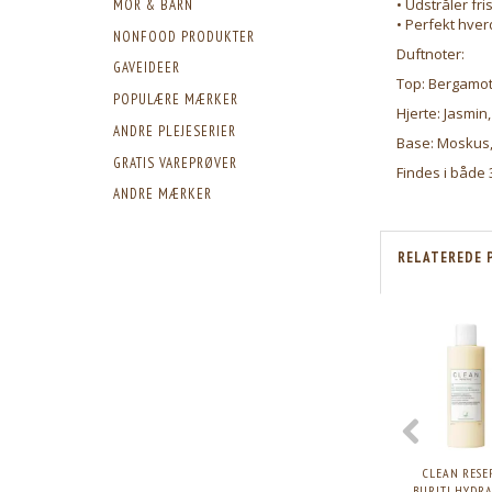
• Udstråler fr
MOR & BARN
• Perfekt hve
NONFOOD PRODUKTER
Duftnoter:
GAVEIDEER
Top: Bergamot
POPULÆRE MÆRKER
Hjerte: Jasmin,
ANDRE PLEJESERIER
Base: Moskus,
GRATIS VAREPRØVER
Findes i både 
ANDRE MÆRKER
RELATEREDE 
CLEAN RESE
BURITI HYDR