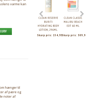
r solens varme kan
CLEAN RESERVE
CLEAN CLASSIC
CLEAN CLASSIC
BURITI
MALIBU BEACH
FRESH LAUNDRY
HYDRATING BODY
EDT 60 ML
EDP, 30ML.
LOTION, 296ML.
 KURV
Skarp pris:
154,95
Skarp pris:
309,95
Skarp pris:
281,9
som hænger til
ter af pære og
e noter af