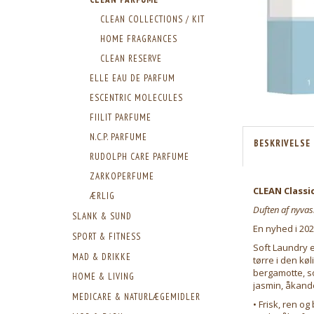
CLEAN COLLECTIONS / KIT
HOME FRAGRANCES
CLEAN RESERVE
ELLE EAU DE PARFUM
ESCENTRIC MOLECULES
FIILIT PARFUME
N.C.P. PARFUME
BESKRIVELSE
RUDOLPH CARE PARFUME
ZARKOPERFUME
CLEAN Classi
ÆRLIG
Duften af nyvask
SLANK & SUND
En nyhed i 202
SPORT & FITNESS
Soft Laundry e
MAD & DRIKKE
tørre i den kø
bergamotte, s
HOME & LIVING
jasmin, åkande
MEDICARE & NATURLÆGEMIDLER
• Frisk, ren og