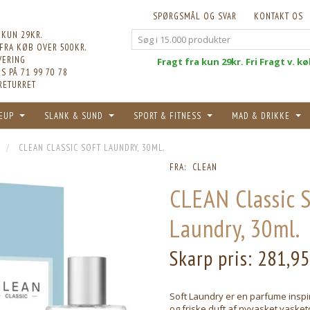
SPØRGSMÅL OG SVAR
KONTAKT OS
 KUN 29KR.
 FRA KØB OVER 500KR.
VERING
Fri
Fragt fra kun 29kr. Fri Fragt v. k
S PÅ 71 99 70 78
RETURRET
EUP
SLANK & SUND
SPORT & FITNESS
MAD & DRIKKE
CLEAN CLASSIC SOFT LAUNDRY, 30ML.
FRA:
CLEAN
CLEAN Classic S
Laundry, 30ml.
Skarp pris:
281,9
Soft Laundry er en parfume inspi
og friske duft af nyvasket vasket