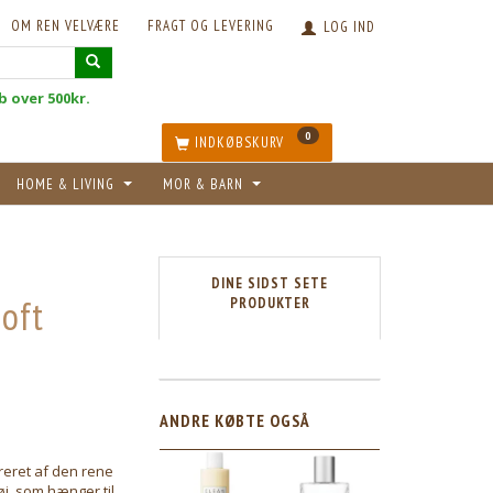
OM REN VELVÆRE
FRAGT OG LEVERING
LOG IND
øb over 500kr.
0
INDKØBSKURV
HOME & LIVING
MOR & BARN
DINE SIDST SETE
oft
PRODUKTER
5
ANDRE KØBTE OGSÅ
reret af den rene
øj, som hænger til