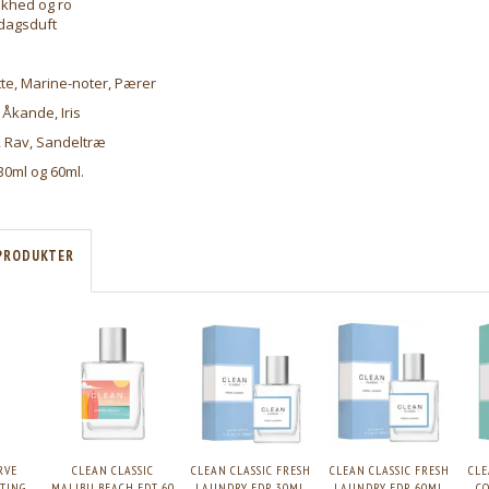
iskhed og ro
rdagsduft
te, Marine-noter, Pærer
 Åkande, Iris
 Rav, Sandeltræ
30ml og 60ml.
PRODUKTER
RVE
CLEAN CLASSIC
CLEAN CLASSIC FRESH
CLEAN CLASSIC FRESH
CLE
ATING
MALIBU BEACH EDT 60
LAUNDRY EDP, 30ML.
LAUNDRY EDP, 60ML.
CO