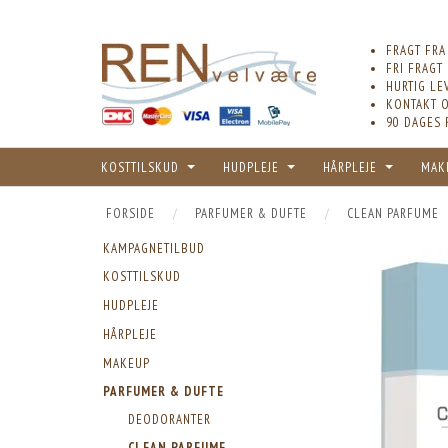
FRAGT FRA
FRI FRAGT
HURTIG LE
KONTAKT O
90 DAGES 
KOSTTILSKUD
HUDPLEJE
HÅRPLEJE
MAK
FORSIDE
PARFUMER & DUFTE
CLEAN PARFUME
KAMPAGNETILBUD
KOSTTILSKUD
HUDPLEJE
HÅRPLEJE
MAKEUP
PARFUMER & DUFTE
DEODORANTER
CLEAN PARFUME