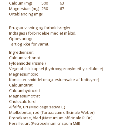
Calcium (mg)
500
63
Magnesium (mg)
250
67
Urteblanding (mg)
1
Brugsanvisning og forholdsregler:
Indtages i forbindelse med et måltid.
Opbevaring:
Tørt og ikke for varmt.
Ingredienser:
Calciumcarbonat
Fyldemiddel (rismel)
Vegetabilsk kapsel (hydroxypropylmethylcellulose)
Magnesiumoxid
Konsistensmiddel (magnesiumsalte af fedtsyrer)
Calciumcitrat
Calciumhydroxid
Magnesiumcitrat
Cholecalciferol
Alfalfa, urt (Medicago sativa L.)
Mælkebøtte, rod (Taraxacum officinale Weber)
Brøndkarse, blad (Nasturtium officinale R. Br.)
Persille, urt (Petroselinum crispum Mill)