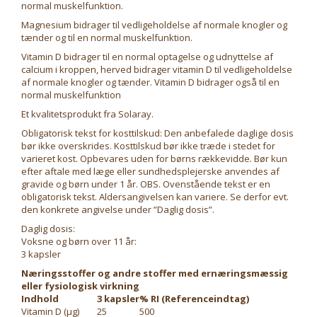
normal muskelfunktion.
Magnesium bidrager til vedligeholdelse af normale knogler og
tænder og til en normal muskelfunktion.
Vitamin D bidrager til en normal optagelse og udnyttelse af
calcium i kroppen, herved bidrager vitamin D til vedligeholdelse
af normale knogler og tænder. Vitamin D bidrager også til en
normal muskelfunktion
Et kvalitetsprodukt fra Solaray.
Obligatorisk tekst for kosttilskud: Den anbefalede daglige dosis
bør ikke overskrides. Kosttilskud bør ikke træde i stedet for
varieret kost. Opbevares uden for børns rækkevidde. Bør kun
efter aftale med læge eller sundhedsplejerske anvendes af
gravide og børn under 1 år. OBS. Ovenstående tekst er en
obligatorisk tekst. Aldersangivelsen kan variere. Se derfor evt.
den konkrete angivelse under ”Daglig dosis”.
Daglig dosis:
Voksne og børn over 11 år:
3 kapsler
Næringsstoffer og andre stoffer med ernæringsmæssig
eller fysiologisk virkning
Indhold
3 kapsler
% RI (Referenceindtag)
Vitamin D (μg)
25
500