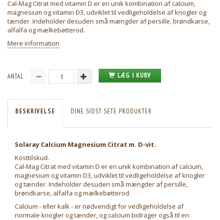
Cal-Mag Citrat med vitamin D er en unik kombination af calcium,
magnesium og vitamin D3, udviklet til vedligeholdelse af knogler og
tænder. Indeholder desuden små mængder af persille, brøndkarse,
alfalfa og mælkebøtterod.
Mere information
LÆG I KURV
ANTAL
BESKRIVELSE
DINE SIDST SETE PRODUKTER
Solaray Calcium Magnesium Citrat m. D-vit.
Kosttilskud.
Cal-Mag Citrat med vitamin D er en unik kombination af calcium,
magnesium og vitamin D3, udviklet til vedligeholdelse af knogler
og tænder. Indeholder desuden små mængder af persille,
brøndkarse, alfalfa og mælkebøtterod.
Calcium - eller kalk - er nødvendigt for vedligeholdelse af
normale knogler og tænder, og calcium bidrager også til en