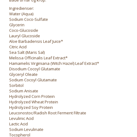
Både til hår og krop.
Ingredienser:
Water (Aqua)
Sodium Coco-Sulfate
Glycerin
Coco-Glucoside
Lauryl Glucoside
Aloe Barbadensis Leaf Juice*
Citric Acid
Sea Salt (Maris Sal)
Melissa Officinalis Leaf Extract*
Hamamelis Virginiana (Witch Hazel) Leaf Extract*
Disodium Cocoyl Glutamate
Glyceryl Oleate
Sodium Cocoyl Glutamate
Sorbitol
Sodium Anisate
Hydrolyzed Corn Protein
Hydrolyzed Wheat Protein
Hydrolyzed Soy Protein
Leuconostoc/Radish Root Ferment Filtrate
Levulinic Acid
Lactic Acid
Sodium Levulinate
Tocopherol