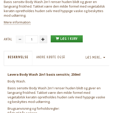
Basis sensitiv Body Wash 2in1 renser huden blidt og giver en
langvarig friskhed. Takket være den milde formel med vegetabilsk
keratin opretholdes huden selv med hyppige vaske og beskyttes
mod udtørring.
Mere information
LÆG I KURV
ANTAL
BESKRIVELSE
ANDRE KØBTE OGSÅ
LÆS MERE...
Lavera Body Wash 2in1 basis sensitiv, 250ml
Body Wash.
Basis sensitiv Body Wash 2in1 renser huden blidt og giver en
langvarig friskhed. Takket være den milde formel med
vegetabilsk keratin opretholdes huden selv med hyppige vaske
og beskyttes mod udtørring.
Brugsanvisning og forholdsregler: