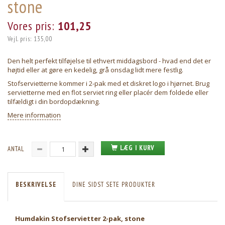
stone
Vores pris:
101,25
Vejl. pris:
135,00
Den helt perfekt tilføjelse til ethvert middagsbord - hvad end det er
højtid eller at gøre en kedelig, grå onsdag lidt mere festlig.
Stofservietterne kommer i 2-pak med et diskret logo i hjørnet. Brug
servietterne med en flot serviet ring eller placér dem foldede eller
tilfældigt i din bordopdækning.
Mere information
LÆG I KURV
ANTAL
BESKRIVELSE
DINE SIDST SETE PRODUKTER
Humdakin Stofservietter 2-pak, stone