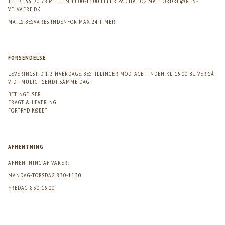
TLF 71 99 70 78 MELLEM 11.00-13.00 ELLER PÅ CHAT OG MAIL
ORDRE@REN-
VELVAERE.DK
MAILS BESVARES INDENFOR MAX 24 TIMER
FORSENDELSE
LEVERINGSTID 1-3 HVERDAGE. BESTILLINGER MODTAGET INDEN KL. 15.00 BLIVER SÅ
VIDT MULIGT SENDT SAMME DAG
BETINGELSER
FRAGT & LEVERING
FORTRYD KØBET
AFHENTNING
AFHENTNING AF VARER:
MANDAG-TORSDAG 8.30-15.30
FREDAG. 8.30-15.00
>