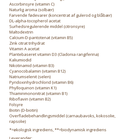
Ascorbinsyre (vitamin C)
Naturlig aroma (solbær)
Farvende fødevarer (koncentrat af gulerod og blåbær)
DL-alpha-tocopherol acetat
Surhedsregulerende middel (citronsyre)
Maltodextrin
Calcium-D-pantotenat (vitamin B5)
Zink citrat trihydrat
Vitamin A acetat
Plantebaseret vitamin D3 (Cladonia rangiferina)
Kaliumiodid
Nikotinamid (vitamin B3)
Cyanocobalamin (vitamin B12)
Natriumselenit (selen)
Pyridoxinhydrochlorid (vitamin B6)
Phylloquinon (vitamin K1)
Thiaminmononitrat (vitamin B1)
Riboflavin (vitamin B2)
Folsyre
Biotin (D-biotin)
Overfladebehandlingsmiddel (carnaubavoks, kokosolie,
rapsolie)
*=økologisk ingrediens, **=biodynamisk ingrediens
Leverandør: