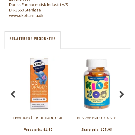
Dansk Farmaceutisk Industri A/S
DK-3660 Stenløse
www.dkpharma.dk
RELATEREDE PRODUKTER
LIVOL D-DRÅBER TIL BØRN, 10ML.
KIDS ZOO OMEGA 3, 60STK.
A.
Vores pris:
41,60
Skarp pris:
123,95