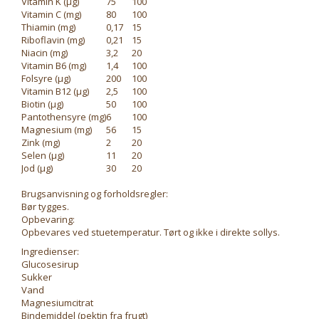
Vitamin K (μg)
75
100
Vitamin C (mg)
80
100
Thiamin (mg)
0,17
15
Riboflavin (mg)
0,21
15
Niacin (mg)
3,2
20
Vitamin B6 (mg)
1,4
100
Folsyre (μg)
200
100
Vitamin B12 (μg)
2,5
100
Biotin (μg)
50
100
Pantothensyre (mg)
6
100
Magnesium (mg)
56
15
Zink (mg)
2
20
Selen (μg)
11
20
Jod (μg)
30
20
Brugsanvisning og forholdsregler:
Bør tygges.
Opbevaring:
Opbevares ved stuetemperatur. Tørt og ikke i direkte sollys.
Ingredienser:
Glucosesirup
Sukker
Vand
Magnesiumcitrat
Bindemiddel (pektin fra frugt)