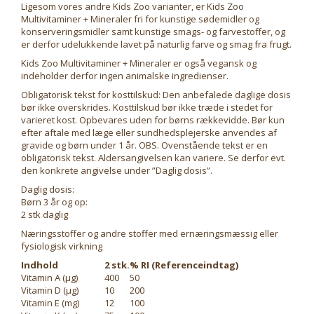
Ligesom vores andre Kids Zoo varianter, er Kids Zoo
Multivitaminer + Mineraler fri for kunstige sødemidler og
konserveringsmidler samt kunstige smags- og farvestoffer, og
er derfor udelukkende lavet på naturlig farve og smag fra frugt.
Kids Zoo Multivitaminer + Mineraler er også vegansk og
indeholder derfor ingen animalske ingredienser.
Obligatorisk tekst for kosttilskud: Den anbefalede daglige dosis
bør ikke overskrides. Kosttilskud bør ikke træde i stedet for
varieret kost. Opbevares uden for børns rækkevidde. Bør kun
efter aftale med læge eller sundhedsplejerske anvendes af
gravide og børn under 1 år. OBS. Ovenstående tekst er en
obligatorisk tekst. Aldersangivelsen kan variere. Se derfor evt.
den konkrete angivelse under ”Daglig dosis”.
Daglig dosis:
Børn 3 år og op:
2 stk daglig
Næringsstoffer og andre stoffer med ernæringsmæssig eller
fysiologisk virkning
Indhold
2 stk.
% RI (Referenceindtag)
Vitamin A (μg)
400
50
Vitamin D (μg)
10
200
Vitamin E (mg)
12
100