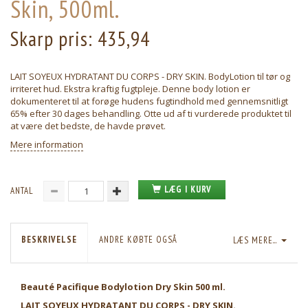
Skin, 500ml.
Skarp pris:
435,94
LAIT SOYEUX HYDRATANT DU CORPS - DRY SKIN. BodyLotion til tør og
irriteret hud. Ekstra kraftig fugtpleje. Denne body lotion er
dokumenteret til at forøge hudens fugtindhold med gennemsnitligt
65% efter 30 dages behandling. Otte ud af ti vurderede produktet til
at være det bedste, de havde prøvet.
Mere information
LÆG I KURV
ANTAL
BESKRIVELSE
ANDRE KØBTE OGSÅ
LÆS MERE...
Beauté Pacifique Bodylotion Dry Skin 500 ml.
LAIT SOYEUX HYDRATANT DU CORPS - DRY SKIN.