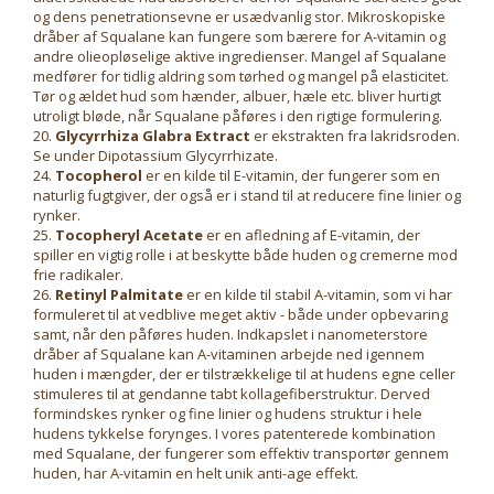
og dens penetrationsevne er usædvanlig stor. Mikroskopiske
dråber af Squalane kan fungere som bærere for A-vitamin og
andre olieopløselige aktive ingredienser. Mangel af Squalane
medfører for tidlig aldring som tørhed og mangel på elasticitet.
Tør og ældet hud som hænder, albuer, hæle etc. bliver hurtigt
utroligt bløde, når Squalane påføres i den rigtige formulering.
20.
Glycyrrhiza Glabra Extract
er ekstrakten fra lakridsroden.
Se under Dipotassium Glycyrrhizate.
24.
Tocopherol
er en kilde til E-vitamin, der fungerer som en
naturlig fugtgiver, der også er i stand til at reducere fine linier og
rynker.
25.
Tocopheryl Acetate
er en afledning af E-vitamin, der
spiller en vigtig rolle i at beskytte både huden og cremerne mod
frie radikaler.
26.
Retinyl Palmitate
er en kilde til stabil A-vitamin, som vi har
formuleret til at vedblive meget aktiv - både under opbevaring
samt, når den påføres huden. Indkapslet i nanometerstore
dråber af Squalane kan A-vitaminen arbejde ned igennem
huden i mængder, der er tilstrækkelige til at hudens egne celler
stimuleres til at gendanne tabt kollagefiberstruktur. Derved
formindskes rynker og fine linier og hudens struktur i hele
hudens tykkelse forynges. I vores patenterede kombination
med Squalane, der fungerer som effektiv transportør gennem
huden, har A-vitamin en helt unik anti-age effekt.