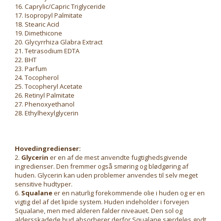
16. Caprylic/Capric Triglyceride
17. Isopropyl Palmitate
18. Stearic Acid
19. Dimethicone
20. Glycyrrhiza Glabra Extract
21. Tetrasodium EDTA
22. BHT
23. Parfum
24. Tocopherol
25. Tocopheryl Acetate
26. Retinyl Palmitate
27. Phenoxyethanol
28. Ethylhexylglycerin
Hovedingredienser:
2.
Glycerin
er en af de mest anvendte fugtighedsgivende
ingredienser. Den fremmer også smøring og blødgøring af
huden. Glycerin kan uden problemer anvendes til selv meget
sensitive hudtyper.
6.
Squalane
er en naturlig forekommende olie i huden og er en
vigtig del af det lipide system. Huden indeholder i forvejen
Squalane, men med alderen falder niveauet. Den sol og
aldersskadede hud absorberer derfor Squalane særdeles godt