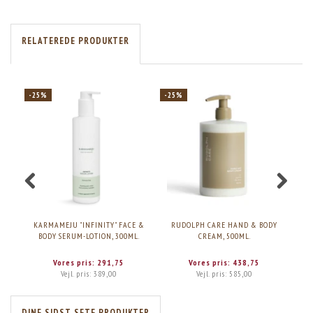
RELATEREDE PRODUKTER
-25%
-25%
KARMAMEJU "INFINITY" FACE &
RUDOLPH CARE HAND & BODY
ME
BODY SERUM-LOTION, 300ML.
CREAM, 500ML.
Vores pris:
291,75
Vores pris:
438,75
Vejl. pris:
389,00
Vejl. pris:
585,00
DINE SIDST SETE PRODUKTER