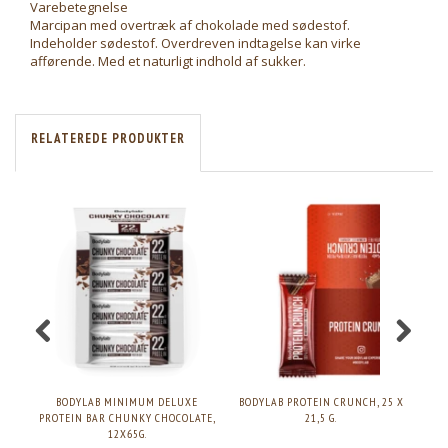
Varebetegnelse
Marcipan med overtræk af chokolade med sødestof.
Indeholder sødestof. Overdreven indtagelse kan virke
afførende. Med et naturligt indhold af sukker.
RELATEREDE PRODUKTER
BODYLAB MINIMUM DELUXE
BODYLAB PROTEIN CRUNCH, 25 X
B
PROTEIN BAR CHUNKY CHOCOLATE,
21,5 G.
12X65G.