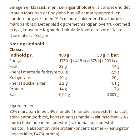
Smagen er klassisk, men næringsindholdet er alt andet end det.
Protein Marzipan er Bodylabs bud på et marcipanbrød i en
sundere udgave – med 95 % mindre sukker end traditionelle
marcipanbrød. Det er blød og cremet marcipan overtrukket med
et tykt, knasende lag mørk chokolade leveret af vores faste
chocolatiers i Belgien.
Næringsindhold
Classic
Indhold pr.
100 g
50 g (1 bar)
Energi
1750 kJ / 418 kcal
875 kJ / 209 kcal
Fedt
28 g
14 g
- heraf mættede fedtsyrer
5,0 g
2,5 g
Kulhydrater
40 g
20 g
- heraf sukkerarter
2,2 g
1,1 g
Protein
14 g
7 g
Salt
0,01 g
0,005 g
Ingredienser
80% marcipan (med 54% mandler) (mandler, sødestof (maltitol),
stabilisator (sorbitol), konserveringsmiddel (kaliumsorbat), 20%
mørk chokolade med sødestof (kakaomasse, sødestof
(maltitol), kakaosmør, valleproteinkoncentrat (mælk), emulgator
(sojalecithin, E476), aroma).