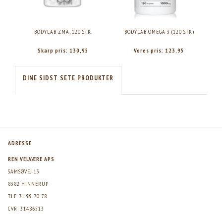
BODYLAB ZMA, 120 STK.
BODYLAB OMEGA 3 (120 STK)
B
Skarp pris:
130,95
Vores pris:
123,95
DINE SIDST SETE PRODUKTER
ADRESSE
REN VELVÆRE APS
SAMSØVEJ 13
8382 HINNERUP
TLF. 71 99 70 78
CVR: 31486513