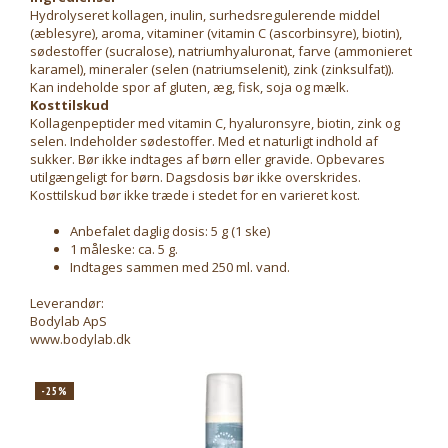
Hydrolyseret kollagen, inulin, surhedsregulerende middel
(æblesyre), aroma, vitaminer (vitamin C (ascorbinsyre), biotin),
sødestoffer (sucralose), natriumhyaluronat, farve (ammonieret
karamel), mineraler (selen (natriumselenit), zink (zinksulfat)).
Kan indeholde spor af gluten, æg, fisk, soja og mælk.
Kosttilskud
Kollagenpeptider med vitamin C, hyaluronsyre, biotin, zink og
selen. Indeholder sødestoffer. Med et naturligt indhold af
sukker. Bør ikke indtages af børn eller gravide. Opbevares
utilgængeligt for børn. Dagsdosis bør ikke overskrides.
Kosttilskud bør ikke træde i stedet for en varieret kost.
Anbefalet daglig dosis: 5 g (1 ske)
1 måleske: ca. 5 g.
Indtages sammen med 250 ml. vand.
Leverandør:
Bodylab ApS
www.bodylab.dk
-25%
-2