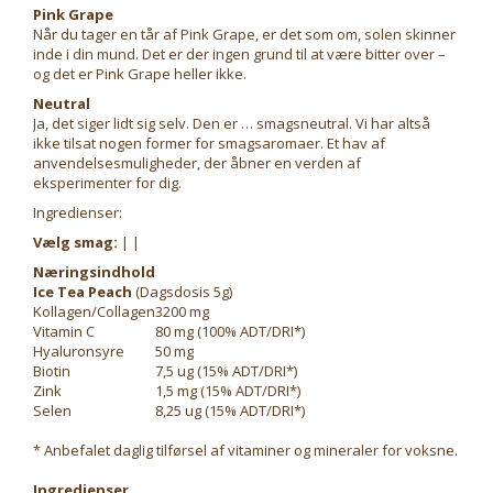
Pink Grape
Når du tager en tår af Pink Grape, er det som om, solen skinner
inde i din mund. Det er der ingen grund til at være bitter over –
og det er Pink Grape heller ikke.
Neutral
Ja, det siger lidt sig selv. Den er … smagsneutral. Vi har altså
ikke tilsat nogen former for smagsaromaer. Et hav af
anvendelsesmuligheder, der åbner en verden af
eksperimenter for dig.
Ingredienser:
Vælg smag:
| |
Næringsindhold
Ice Tea Peach
(Dagsdosis 5g)
Kollagen/Collagen
3200 mg
Vitamin C
80 mg (100% ADT/DRI*)
Hyaluronsyre
50 mg
Biotin
7,5 ug (15% ADT/DRI*)
Zink
1,5 mg (15% ADT/DRI*)
Selen
8,25 ug (15% ADT/DRI*)
* Anbefalet daglig tilførsel af vitaminer og mineraler for voksne.
Ingredienser