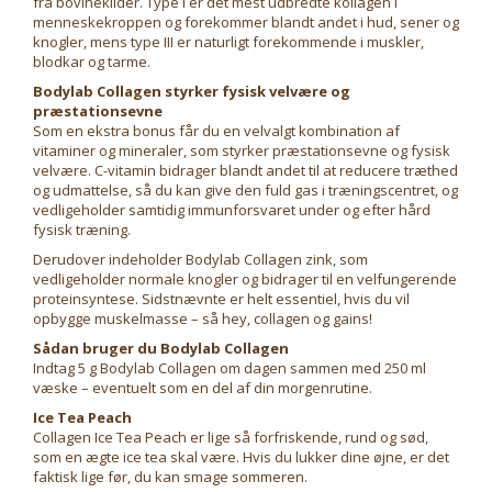
fra bovinekilder. Type I er det mest udbredte kollagen i
menneskekroppen og forekommer blandt andet i hud, sener og
knogler, mens type III er naturligt forekommende i muskler,
blodkar og tarme.
Bodylab Collagen styrker fysisk velvære og
præstationsevne
Som en ekstra bonus får du en velvalgt kombination af
vitaminer og mineraler, som styrker præstationsevne og fysisk
velvære. C-vitamin bidrager blandt andet til at reducere træthed
og udmattelse, så du kan give den fuld gas i træningscentret, og
vedligeholder samtidig immunforsvaret under og efter hård
fysisk træning.
Derudover indeholder Bodylab Collagen zink, som
vedligeholder normale knogler og bidrager til en velfungerende
proteinsyntese. Sidstnævnte er helt essentiel, hvis du vil
opbygge muskelmasse – så hey, collagen og gains!
Sådan bruger du Bodylab Collagen
Indtag 5 g Bodylab Collagen om dagen sammen med 250 ml
væske – eventuelt som en del af din morgenrutine.
Ice Tea Peach
Collagen Ice Tea Peach er lige så forfriskende, rund og sød,
som en ægte ice tea skal være. Hvis du lukker dine øjne, er det
faktisk lige før, du kan smage sommeren.