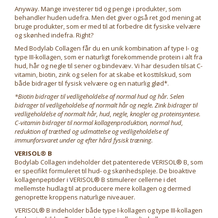
Anyway. Mange investerer tid og penge i produkter, som
behandler huden udefra. Men det giver også ret god mening at
bruge produkter, som er med til at forbedre dit fysiske velvære
og skønhed indefra. Right?
Med Bodylab Collagen får du en unik kombination af type I- og
type III-kollagen, som er naturligt forekommende protein i alt fra
hud, hår og negle til sener og bindevæv. Vi har desuden tilsat C-
vitamin, biotin, zink og selen for at skabe et kosttilskud, som
både bidrager til fysisk velvære og en naturlig glød*.
*Biotin bidrager til vedligeholdelse af normal hud og hår. Selen
bidrager til vedligeholdelse af normalt hår og negle. Zink bidrager til
vedligeholdelse af normalt hår, hud, negle, knogler og proteinsyntese.
C-vitamin bidrager til normal kollagenproduktion, normal hud,
reduktion af træthed og udmattelse og vedligeholdelse af
immunforsvaret under og efter hård fysisk træning.
VERISOL® B
Bodylab Collagen indeholder det patenterede VERISOL® B, som
er specifikt formuleret til hud- og skønhedspleje. De bioaktive
kollagenpeptider i VERISOL® B stimulerer cellerne i det
mellemste hudlag til at producere mere kollagen og dermed
genoprette kroppens naturlige niveauer.
VERISOL® B indeholder både type I-kollagen og type III-kollagen