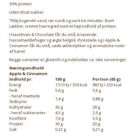
30% protein.
Uden tilsat sukker.
Tilføj kogende vand, rør rundt og vent tre minutter. Bum!
Lækker, cremet havregrød med et højt indhold af protein.
I Hazelnuts & Chocolate får du små, knasende
hasselnøddeflager og ægte belgisk chokolade og i Apple &
Cinnamon får du små, søde æblestykker og aromatiske noter
af kanel.
Begge varianter er glutenfri og indeholder ca. otte serveringer.
Næringsindhold
Apple & Cinnamon
Indhold pr.
100 g
Portion (65 g)
Energi
1.513 kJ / 359 kcal
983 kJ / 233 kcal
Fedt
5,6 g
3,6 g
- heraf mættede
1,4 g
0,88 g
fedtsyrer
Kulhydrater
43 g
28 g
- heraf sukkerarter:
4,5 g
2,9 g
Kostfibre
7,6 g
5,0 g
Protein
30 g
20 g
Salt
0,32 g
0,21 g