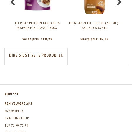
BODYLAB PROTEIN PANCAKE &
BODYLAB ZERO TOPPING (290 ML) -
B
WAFFLE MIX CLASSIC, 500G.
SALTED CARAMEL
Vores pris:
100,90
Skarp pris:
45,20
DINE SIDST SETE PRODUKTER
ADRESSE
REN VELVÆRE APS
SAMSØVEJ 13
8382 HINNERUP
TLF. 71 99 70 78