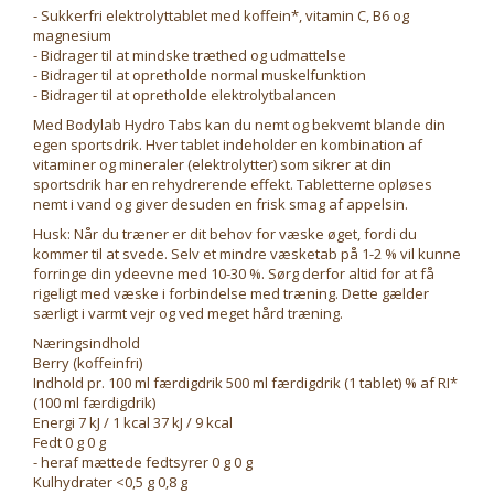
- Sukkerfri elektrolyttablet med koffein*, vitamin C, B6 og
magnesium
- Bidrager til at mindske træthed og udmattelse
- Bidrager til at opretholde normal muskelfunktion
- Bidrager til at opretholde elektrolytbalancen
Med Bodylab Hydro Tabs kan du nemt og bekvemt blande din
egen sportsdrik. Hver tablet indeholder en kombination af
vitaminer og mineraler (elektrolytter) som sikrer at din
sportsdrik har en rehydrerende effekt. Tabletterne opløses
nemt i vand og giver desuden en frisk smag af appelsin.
Husk: Når du træner er dit behov for væske øget, fordi du
kommer til at svede. Selv et mindre væsketab på 1-2 % vil kunne
forringe din ydeevne med 10-30 %. Sørg derfor altid for at få
rigeligt med væske i forbindelse med træning. Dette gælder
særligt i varmt vejr og ved meget hård træning.
Næringsindhold
Berry (koffeinfri)
Indhold pr. 100 ml færdigdrik 500 ml færdigdrik (1 tablet) % af RI*
(100 ml færdigdrik)
Energi 7 kJ / 1 kcal 37 kJ / 9 kcal
Fedt 0 g 0 g
- heraf mættede fedtsyrer 0 g 0 g
Kulhydrater <0,5 g 0,8 g