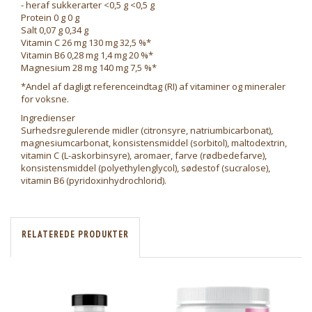
- heraf sukkerarter <0,5 g <0,5 g
Protein 0 g 0 g
Salt 0,07 g 0,34 g
Vitamin C 26 mg 130 mg 32,5 %*
Vitamin B6 0,28 mg 1,4 mg 20 %*
Magnesium 28 mg 140 mg 7,5 %*
*Andel af dagligt referenceindtag (RI) af vitaminer og mineraler
for voksne.
Ingredienser
Surhedsregulerende midler (citronsyre, natriumbicarbonat),
magnesiumcarbonat, konsistensmiddel (sorbitol), maltodextrin,
vitamin C (L-askorbinsyre), aromaer, farve (rødbedefarve),
konsistensmiddel (polyethylenglycol), sødestof (sucralose),
vitamin B6 (pyridoxinhydrochlorid).
RELATEREDE PRODUKTER