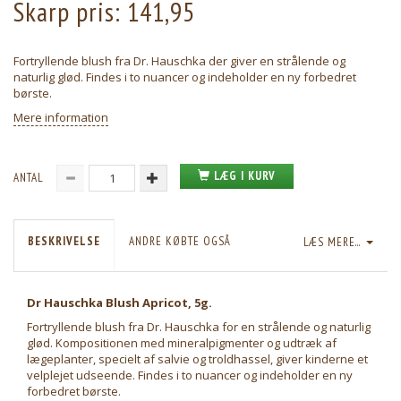
Skarp pris:
141,95
Fortryllende blush fra Dr. Hauschka der giver en strålende og
naturlig glød. Findes i to nuancer og indeholder en ny forbedret
børste.
Mere information
LÆG I KURV
ANTAL
BESKRIVELSE
ANDRE KØBTE OGSÅ
LÆS MERE...
Dr Hauschka Blush Apricot, 5g.
Fortryllende blush fra Dr. Hauschka for en strålende og naturlig
glød. Kompositionen med mineralpigmenter og udtræk af
lægeplanter, specielt af salvie og troldhassel, giver kinderne et
velplejet udseende. Findes i to nuancer og indeholder en ny
forbedret børste.